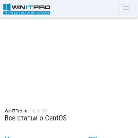
Toggl
navig
WinITPro.ru
/
CentOS
Все статьи о CentOS