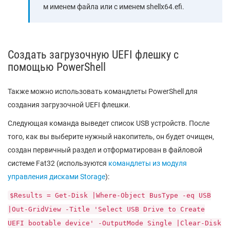
м именем файла или с именем shellx64.efi.
Создать загрузочную UEFI флешку с
помощью PowerShell
Также можно использовать командлеты PowerShell для
создания загрузочной UEFI флешки.
Следующая команда выведет список USB устройств. После
того, как вы выберите нужный накопитель, он будет очищен,
создан первичный раздел и отформатирован в файловой
системе Fat32 (используются
командлеты из модуля
управления дисками Storage
):
$Results = Get-Disk |Where-Object BusType -eq USB
|Out-GridView -Title 'Select USB Drive to Create
UEFI bootable device' -OutputMode Single |Clear-Disk