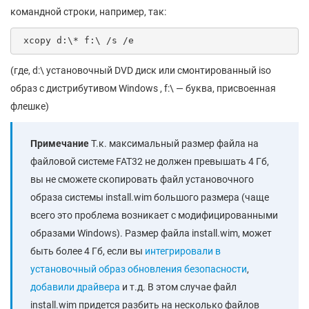
командной строки, например, так:
 xcopy d:\* f:\ /s /e
(где, d:\ установочный DVD диск или смонтированный iso
образ с дистрибутивом Windows , f:\ — буква, присвоенная
флешке)
Примечание
Т.к. максимальный размер файла на
файловой системе FAT32 не должен превышать 4 Гб,
вы не сможете скопировать файл установочного
образа системы install.wim большого размера (чаще
всего это проблема возникает с модифицированными
образами Windows). Размер файла install.wim, может
быть более 4 Гб, если вы
интегрировали в
установочный образ обновления безопасности
,
добавили драйвера
и т.д. В этом случае файл
install.wim придется разбить на несколько файлов