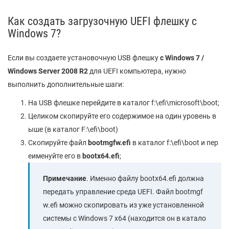
Как создать загрузочную UEFI флешку с
Windows 7?
Если вы создаете установочную USB флешку
с Windows 7 /
Windows
Server 2008
R2
для UEFI компьютера, нужно
выполнить дополнительные шаги:
На USB флешке перейдите в каталог f:\efi\microsoft\boot;
Целиком скопируйте его содержимое на один уровень в
ыше (в каталог F:\efi\boot)
Скопируйте файл
bootmgfw.efi
в каталог f:\efi\boot и пер
еименуйте его в
bootx64.efi
;
Примечание
. Именно файлу bootx64.efi должна
передать управление среда UEFI. Файл bootmgf
w.efi можно скопировать из уже установленной
системы с Windows 7 x64 (находится он в катало