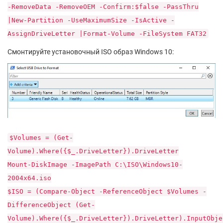
-RemoveData -RemoveOEM -Confirm:$false -PassThru
|New-Partition -UseMaximumSize -IsActive -
AssignDriveLetter |Format-Volume -FileSystem FAT32
Смонтируйте установочный ISO образ Windows 10:
$Volumes = (Get-
Volume).Where({$_.DriveLetter}).DriveLetter
Mount-DiskImage -ImagePath C:\ISO\Windows10-
2004x64.iso
$ISO = (Compare-Object -ReferenceObject $Volumes -
DifferenceObject (Get-
Volume).Where({$_.DriveLetter}).DriveLetter).InputObje