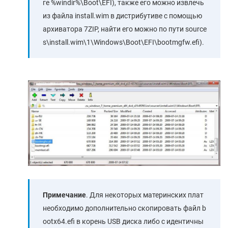
ге %windir%\Boot\EFI), также его можно извлечь
из файла install.wim в дистрибутиве с помощью
архиватора 7ZIP, найти его можно по пути source
s\install.wim\1\Windows\Boot\EFI\bootmgfw.efi).
Примечание
. Для некоторых материнских плат
необходимо дополнительно скопировать файл b
ootx64.efi в корень USB диска либо с идентичны