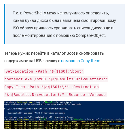
Т.к. в PowerShell у меня не получилось определить,
какая буква диска была назначена смонтированному
ISO образу пришлось сравнивать список дисков до и
после монтирования с помощью Compare-Object.
Теперь нужно перейти в каталог Boot и скопировать
содержимое на USB флешку с
помощью Copy-Item
:
Set-Location -Path "$($ISO):\boot"
bootsect.exe /nt60 "$($Results.DriveLetter):"
Copy-Item -Path "$($ISO):\*" -Destination
"$($Results.DriveLetter):" -Recurse -Verbose