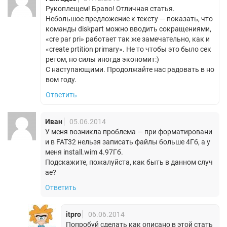
Рукоплещем! Браво! Отличная статья.
Небольшое предложение к тексту — показать, что
команды diskpart можно вводить сокращениями,
«cre par pri» работает так же замечательно, как и
«create prtition primary». Не то чтобы это было сек
ретом, но силы иногда экономит:)
С наступающими. Продолжайте нас радовать в но
вом году.
Ответить
Иван
05.06.2014
У меня возникла проблема — при форматировани
и в FAT32 нельзя записать файлы больше 4Гб, а у
меня install.wim 4.97Гб.
Подскажите, пожалуйста, как быть в данном случ
ае?
Ответить
itpro
06.06.2014
Попробуй сделать как описано в этой стать