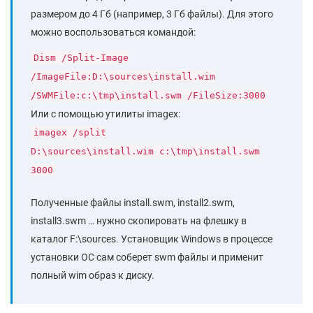
размером до 4 Гб (например, 3 Гб файлы). Для этого
можно воспользоваться командой:
Dism /Split-Image
/ImageFile:D:\sources\install.wim
/SWMFile:c:\tmp\install.swm /FileSize:3000
Или с помощью утилиты imagex:
imagex /split
D:\sources\install.wim c:\tmp\install.swm
3000
Полученные файлы install.swm, install2.swm,
install3.swm … нужно скопировать на флешку в
каталог F:\sources. Установщик Windows в процессе
установки ОС сам соберет swm файлы и применит
полный wim образ к диску.