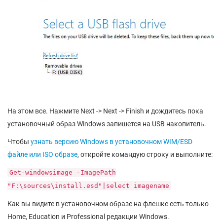
На этом все. Нажмите Next -> Next -> Finish и дождитесь пока
установочный образ Windows запишется на USB накопитель.
Чтобы
узнать версию Windows в установочном WIM/ESD
файле или ISO образе
, откройте командую строку и выполните:
Get-windowsimage -ImagePath
"F:\sources\install.esd"|select imagename
Как вы видите в установочном образе на флешке есть только
Home, Education и Professional редакции Windows.