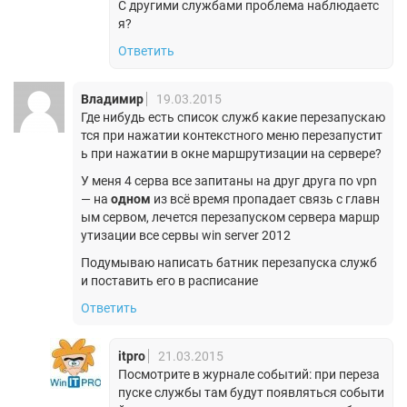
С другими службами проблема наблюдаетс
я?
Ответить
Владимир
19.03.2015
Где нибудь есть список служб какие перезапускаю
тся при нажатии контекстного меню перезапустит
ь при нажатии в окне маршрутизации на сервере?
У меня 4 серва все запитаны на друг друга по vpn
— на
одном
из всё время пропадает связь с главн
ым сервом, лечется перезапуском сервера маршр
утизации все сервы win server 2012
Подумываю написать батник перезапуска служб
и поставить его в расписание
Ответить
itpro
21.03.2015
Посмотрите в журнале событий: при переза
пуске службы там будут появляться событи