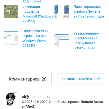
FAQ по KMS
активации
Лицензирование
продуктов
Windows Server в
Microsoft (Windows
виртуальной среде
и Office)
Настройка VPN
Разворачиваем
сервера на базе
DirectAccess на
Windows Server
базе Windows
2012 R2
Server 2012 R2
Комментариев: 20
Оставить комментарий
AlE͕̬̦̥͎̟̯ͪ̓̇͊̋̍̚X
21.11.2014
С 2008 r2 и 2012r2 проблема вроде с
Remote Acces
s (RRAS)
.