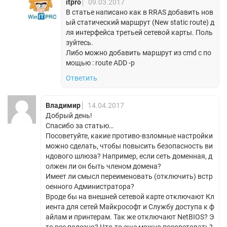
itpro
09.03.2017
В статье написано как в RRAS добавить нов
ый статический маршрут (New static route) д
ля интерфейса третьей сетевой карты. Поль
зуйтесь.
Либо можно добавить маршрут из cmd с по
мощью : route ADD -p
Ответить
Владимир
14.04.2017
Добрый день!
Спасибо за статью…
Посоветуйте, какие противо-взломные настройки
можно сделать, чтобы повысить безопасность ви
ндового шлюза? Например, если сеть доменная, д
олжен ли он быть членом домена?
Имеет ли смысл переименовать (отключить) встр
оенного Администратора?
Вроде бы на внешней сетевой карте отключают Кл
иента для сетей Майкрософт и Службу доступа к ф
айлам и принтерам. Так же отключают NetBIOS? Э
то все полезно? Что-то еще можно посоветовать?