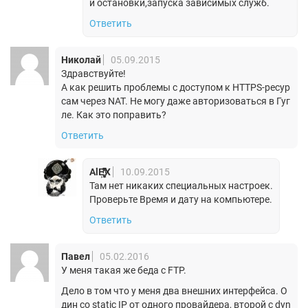
й остановки,запуска зависимых служб.
Ответить
Николай
05.09.2015
Здравствуйте!
А как решить проблемы с доступом к HTTPS-ресур
сам через NAT. Не могу даже авторизоваться в Гуг
ле. Как это поправить?
Ответить
AlE͕̬̦̥͎̟̯ͪ̓̇͊̋̍̚X
10.09.2015
Там нет никаких специальных настроек.
Проверьте Время и дату на компьютере.
Ответить
Павел
05.02.2016
У меня такая же беда с FTP.
Дело в том что у меня два внешних интерфейса. О
дин со static IP от одного провайдера, второй с dyn