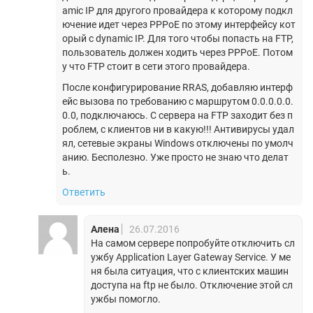
amic IP для другого провайдера к которому подкл
ючение идет через PPPoE по этому интерфейсу кот
орый с dynamic IP. Для того чтобы попасть на FTP,
пользователь должен ходить через PPPoE. Потом
у что FTP стоит в сети этого провайдера.
После конфигурирование RRAS, добавляю интерф
ейс вызова по требованию с маршрутом 0.0.0.0.0.
0.0, подключаюсь. С сервера на FTP заходит без п
роблем, с клиентов ни в какую!!! Антивирусы удал
ял, сетевые экраны Windows отключены по умолч
анию. Бесполезно. Уже просто не знаю что делат
ь.
Ответить
Алена
26.07.2016
На самом сервере попробуйте отключить сл
ужбу Application Layer Gateway Service. У ме
ня была ситуация, что с клиентских машин
доступа на ftp не было. Отключение этой сл
ужбы помогло.