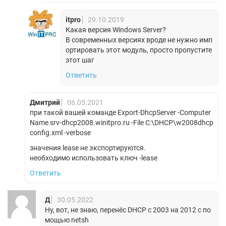
itpro
29.10.2019
Какая версия Windows Server?
В современных версиях вроде не нужно имп
ортировать этот модуль, просто пропустите
этот шаг
Ответить
Дмитрий
06.05.2021
при такой вашей команде Export-DhcpServer -Computer
Name srv-dhcp2008.winitpro.ru -File C:\DHCP\w2008dhcp
config.xml -verbose
значения lease не экспортируются.
необходимо использовать ключ -lease
Ответить
Д
30.05.2022
Ну, вот, не знаю, перенёс DHCP с 2003 на 2012 с по
мощью netsh