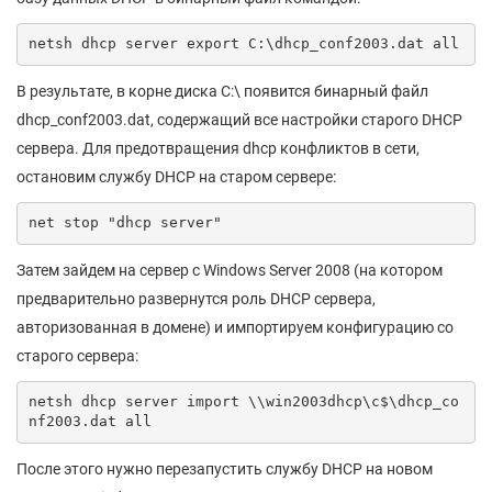
netsh dhcp server export C:\dhcp_conf2003.dat all
В результате, в корне диска C:\ появится бинарный файл
dhcp_conf2003.dat, содержащий все настройки старого DHCP
сервера. Для предотвращения dhcp конфликтов в сети,
остановим службу DHCP на старом сервере:
net stop "dhcp server"
Затем зайдем на сервер с Windows Server 2008 (на котором
предварительно развернутся роль DHCP сервера,
авторизованная в домене) и импортируем конфигурацию со
старого сервера:
netsh dhcp server import \\win2003dhcp\c$\dhcp_co
nf2003.dat all
После этого нужно перезапустить службу DHCP на новом