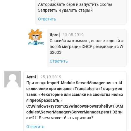
Авторизовать серв и запустить скопы
Запрететь и удалить старый
Ответить
itpro
13.05.2019
Спасибо за коммент, вполне годный с
пособ миграции DHCP резервации с W
S2003.
Ответить
Ayrat
25.10.2019
При вводе
Import-Module ServerManager
пишет:
И
сключение при вызове «Translate» с «1» аргумен
тами: «Некоторые или ссылки на свойства нельз
я преобразовать.»
C:\Windows\system32\WindowsPowerShell\v1.0\M
odules\ServerManager\ServerManager.psm1:32 зн
ак:21
. В чем может быть причина?
Ответить