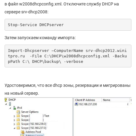
в файл w2008dhcpconfig.xml. Отключите службу DHCP на
сервере srv-dhcp2008:
Stop-Service DHCPserver
Затем запускаем команду импорта:
Import-Dhcpserver –ComputerName srv-dhcp2012.wini
tpro.ru  -File C:\DHCP\w2008dhcpconfig.xml -Backu
pPath C:\ DHCP\backup\ -verbose
Удостоверимся, что все dhcp зоны, резервации и мигрированы
на новый сервер.