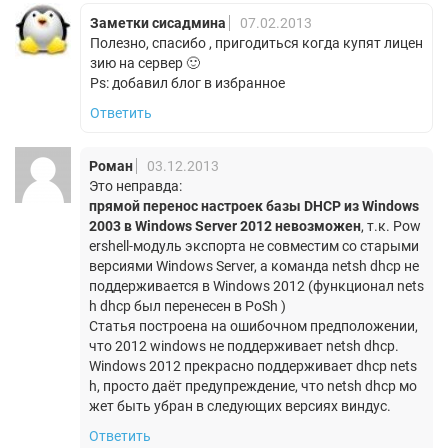
Заметки сисадмина
07.02.2013
Полезно, спасибо , пригодиться когда купят лицен
зию на сервер 🙂
Ps: добавил блог в избранное
Ответить
Роман
03.12.2013
Это неправда:
прямой перенос настроек базы DHCP из Windows
2003 в Windows Server 2012 невозможен
, т.к. Pow
ershell-модуль экспорта не совместим со старыми
версиями Windows Server, а команда netsh dhcp не
поддерживается в Windows 2012 (функционал nets
h dhcp был перенесен в PoSh )
Статья построена на ошибочном предположении,
что 2012 windows не поддерживает netsh dhcp.
Windows 2012 прекрасно поддерживает dhcp nets
h, просто даёт предупреждение, что netsh dhcp мо
жет быть убран в следующих версиях виндус.
Ответить