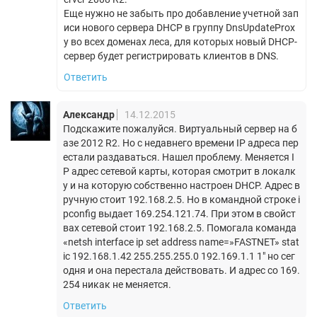
Еще нужно не забыть про добавление учетной зап
иси нового сервера DHCP в группу DnsUpdateProx
y во всех доменах леса, для которых новый DHCP-
сервер будет регистрировать клиентов в DNS.
Ответить
Александр
14.12.2015
Подскажите пожалуйся. Виртуальный сервер на б
азе 2012 R2. Но с недавнего времени IP адреса пер
естали раздаваться. Нашел проблему. Меняется I
P адрес сетевой карты, которая смотрит в локалк
у и на которую собственно настроен DHCP. Адрес в
ручную стоит 192.168.2.5. Но в командной строке i
pconfig выдает 169.254.121.74. При этом в свойст
вах сетевой стоит 192.168.2.5. Помогала команда
«netsh interface ip set address name=»FASTNET» stat
ic 192.168.1.42 255.255.255.0 192.169.1.1 1″ но сег
одня и она перестала действовать. И адрес со 169.
254 никак не меняется.
Ответить