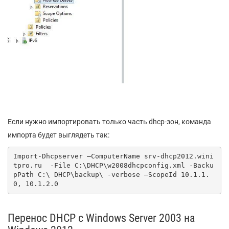
Если нужно импортировать только часть dhcp-зон, команда
импорта будет выглядеть так:
Import-Dhcpserver –ComputerName srv-dhcp2012.wini
tpro.ru  -File C:\DHCP\w2008dhcpconfig.xml -Backu
pPath C:\ DHCP\backup\ -verbose –ScopeId 10.1.1.
0, 10.1.2.0
Перенос DHCP с Windows Server 2003 на