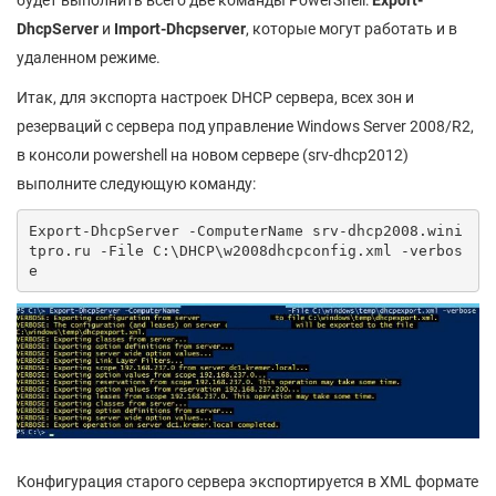
будет выполнить всего две команды PowerShell:
Export-
DhcpServer
и
Import-Dhcpserver
, которые могут работать и в
удаленном режиме.
Итак, для экспорта настроек DHCP сервера, всех зон и
резерваций с сервера под управление Windows Server 2008/R2,
в консоли powershell на новом сервере (srv-dhcp2012)
выполните следующую команду:
Export-DhcpServer -ComputerName srv-dhcp2008.wini
tpro.ru -File C:\DHCP\w2008dhcpconfig.xml -verbos
e
Конфигурация старого сервера экспортируется в XML формате