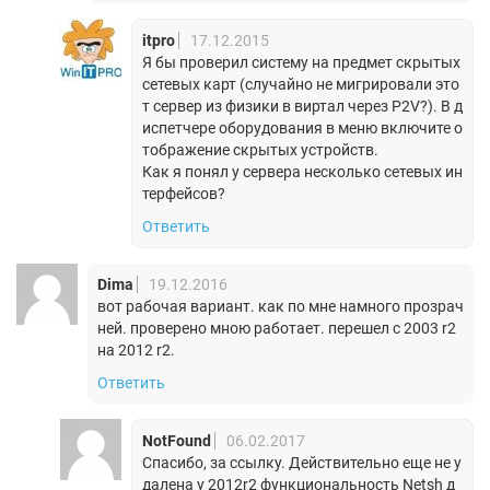
itpro
17.12.2015
Я бы проверил систему на предмет скрытых
сетевых карт (случайно не мигрировали это
т сервер из физики в виртал через P2V?). В д
испетчере оборудования в меню включите о
тображение скрытых устройств.
Как я понял у сервера несколько сетевых ин
терфейсов?
Ответить
Dima
19.12.2016
вот рабочая вариант. как по мне намного прозрач
ней. проверено мною работает. перешел с 2003 r2
на 2012 r2.
Ответить
NotFound
06.02.2017
Спасибо, за ссылку. Действительно еще не у
далена у 2012r2 функциональность Netsh д