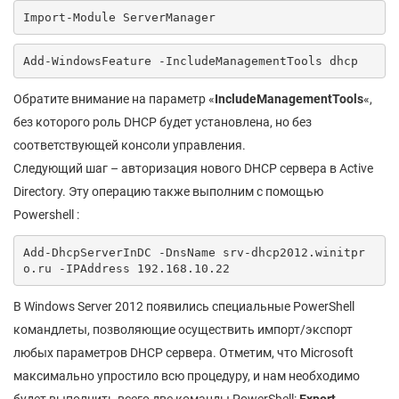
Import-Module ServerManager
Add-WindowsFeature -IncludeManagementTools dhcp
Обратите внимание на параметр «
IncludeManagementTools
«,
без которого роль DHCP будет установлена, но без
соответствующей консоли управления.
Следующий шаг – авторизация нового DHCP сервера в Active
Directory. Эту операцию также выполним с помощью
Powershell :
Add-DhcpServerInDC -DnsName srv-dhcp2012.winitpr
o.ru -IPAddress 192.168.10.22
В Windows Server 2012 появились специальные PowerShell
командлеты, позволяющие осуществить импорт/экспорт
любых параметров DHCP сервера. Отметим, что Microsoft
максимально упростило всю процедуру, и нам необходимо