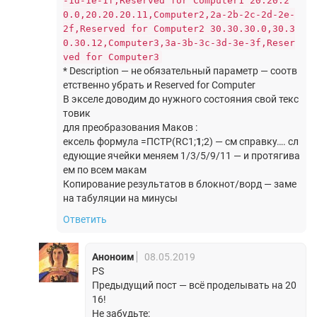
-1d-1e-1f,Reserved for Computer1 20.20.2
0.0,20.20.20.11,Computer2,2a-2b-2c-2d-2e-
2f,Reserved for Computer2 30.30.30.0,30.3
0.30.12,Computer3,3a-3b-3c-3d-3e-3f,Reser
ved for Computer3
* Description — не обязательный параметр — соотв
етственно убрать и Reserved for Computer
В экселе доводим до нужного состояния свой текс
товик
для преобразования Маков :
ексель формула =ПСТР(RC1;
1
;2) — см справку…. сл
едующие ячейки меняем 1/3/5/9/11 — и протягива
ем по всем макам
Копирование результатов в блокнот/ворд — заме
на табуляции на минусы
Ответить
Аноноим
08.05.2019
PS
Предыдущий пост — всё проделывать на 20
16!
Не забудьте: