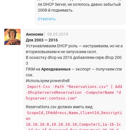
ля DHCP Server, не хотелось давно забытый
2008-й поднимать.
Ответить
Аноноим
08.05.2019
Для 2003 — 2016
Устанавливаем DHCP роль — настраиваем, но не а
вторизовываем и не запускаем скоп.
В оснастку dhcp на 2016 добавляем серв dhcp 200
3
ПКМ на
Арендованных
— экспорт — получаем спи
сок.
Используем powershell
Import-Csv -Path "Reservations.csv" | Add
-DhcpServerv4Reservation -ComputerName "d
hcpserver.contoso.com"
Reservations.csv должен иметь вид:
ScopeId,IPAddress,Name,ClientId,Descripti
on
10.10.10.0,10.10.10.10,Computer1,1a-1b-1c