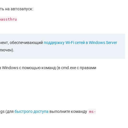
ть на автозапуск:
passthru
онент, обеспечивающий
поддержку Wi-Fi сетей в Windows Server
ключен).
 в Windows с помощью команд (в cmd.exe с правами
ngs (для
быстрого доступа
выполните команду
ms-