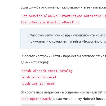
Если служба отключена, нужно включить ее и настрои
Set-Service WlanSvc –startuptype automatic –
Start-Service WlanSvc –PassThru
В Windows Server нужно вручную включить комп
(по умолчанию компонент Wireless-Networking от
Сбросьте настройки сети и параметры сетевого стека
администратора):
netsh winsock reset catalog
netsh winsock reset
netsh int ip reset
Откройте параметры сети в современной панели Setti
)и нажмите кнопку
Network Reset
.
settings:network