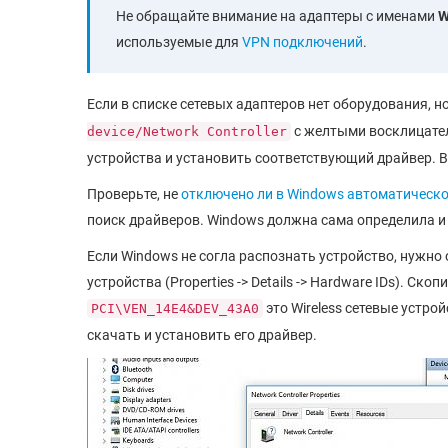
Не обращайте внимание на адаптеры с именами
W
используемые для
VPN подключений
.
Если в списке сетевых адаптеров нет оборудования, н
с желтыми восклицател
device/Network Controller
устройства и установить соответствующий драйвер. В
Проверьте, не
отключено ли в Windows автоматическо
поиск драйверов. Windows должна сама определила и
Если Windows не согла распознать устройство, нужно 
устройства (Properties -> Details -> Hardware IDs). Ско
это Wireless сетевые устрой
PCI\VEN_14E4&DEV_43A0
скачать и установить его драйвер.