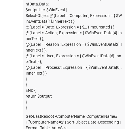
ntData.Data;
$output += $WinEvent |
Select-Object @{Label = ‘Computer’; Expression = { $W
inEventData[1].InnerText } },
@{Label = ‘Date’; Expression = { $_.TimeCreated } },
@{Label = ‘Action’; Expression = { $WinEventData[4].In
nerText } },
@{Label = ‘Reason’; Expression = { $WinEventData[2].I
nnerText } },
@{Label = ‘User’; Expression = { $WinEventData[6].Inn
erText } },
@{Label = ‘Process’; Expression = { $WinEventData[0].
InnerText } }
}
}
END {
return $output
}
}
Get-LastReboot -ComputerName ‘ComputerName#
1′,’ComputerName#2’ | Sort-Object Date -Descending |
Format-Table -AutoSize