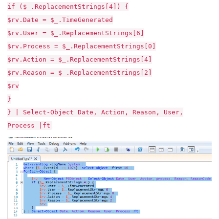
if ($_.ReplacementStrings[4]) {
$rv.Date = $_.TimeGenerated
$rv.User = $_.ReplacementStrings[6]
$rv.Process = $_.ReplacementStrings[0]
$rv.Action = $_.ReplacementStrings[4]
$rv.Reason = $_.ReplacementStrings[2]
$rv
}
} | Select-Object Date, Action, Reason, User,
Process |ft