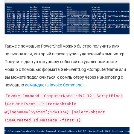
Также с помощью PowerShell можно быстро получить имя
пользователя, который перезагрузил удаленный компьютер.
Получить доступ к журналу событий на удаленном хосте
можно с помощью формата Get-EventLog -ComputerName или
вы можете подключиться к компьютеру через PSRemoting с
помощью
командлета Invoke-Command
:
Invoke-Command -ComputerName rds2-12 -ScriptBlock
{Get-WinEvent -FilterHashtable
@{logname=’System’;id=1074} |select-object
TimeCreated,Id,Message -first 1}