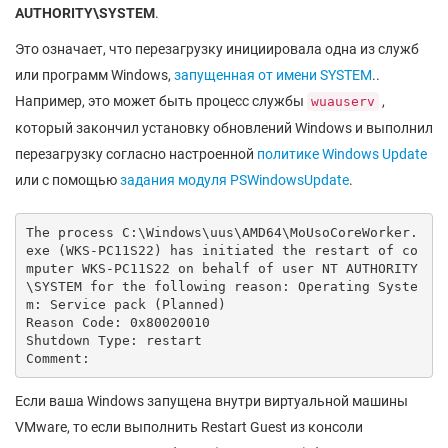
AUTHORITY\SYSTEM
.
Это означает, что перезагрузку инициировала одна из служб
или программ Windows,
запущенная от имени SYSTEM
..
Например, это может быть процесс службы
,
wuauserv
который закончил установку обновлений Windows и выполнил
перезагрузку согласно настроенной
политике Windows Update
или с помощью
задания модуля PSWindowsUpdate
.
The process C:\Windows\uus\AMD64\MoUsoCoreWorker.
exe (WKS-PC11S22) has initiated the restart of co
mputer WKS-PC11S22 on behalf of user NT AUTHORITY
\SYSTEM for the following reason: Operating Syste
m: Service pack (Planned)

Reason Code: 0x80020010

Shutdown Type: restart

Comment:
Если ваша Windows запущена внутри виртуальной машины
VMware, то если выполнить Restart Guest из консоли