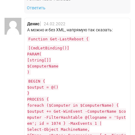
Ответить
Денис
24.02.2022
А можно и без XML, напрямую так сказать:
Function Get-LastReboot {
[CmdLetBinding()]
PARAM(
[string[]]
$ComputerName
)
BEGIN {
$output = @()
}
PROCESS {
foreach ($Computer in $ComputerName) {
$output += Get-WinEvent -ComputerName $co
mputer -FilterHashtable @{logname = 'Syst
em'; id = 1074 } -MaxEvents 1 |
Select-Object MachineName,