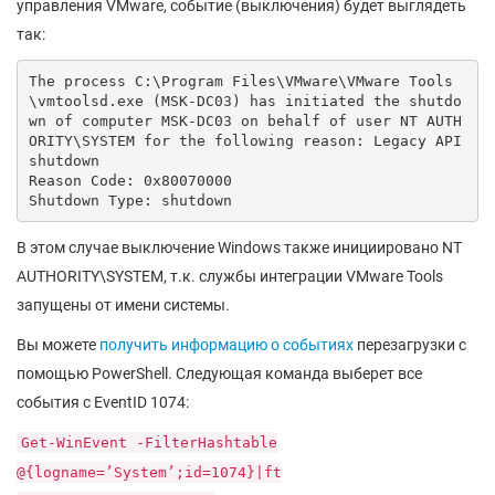
управления VMware, событие (выключения) будет выглядеть
так:
The process C:\Program Files\VMware\VMware Tools
\vmtoolsd.exe (MSK-DC03) has initiated the shutdo
wn of computer MSK-DC03 on behalf of user NT AUTH
ORITY\SYSTEM for the following reason: Legacy API 
shutdown

Reason Code: 0x80070000

Shutdown Type: shutdown
В этом случае выключение Windows также инициировано NT
AUTHORITY\SYSTEM, т.к. службы интеграции VMware Tools
запущены от имени системы.
Вы можете
получить информацию о событиях
перезагрузки с
помощью PowerShell. Следующая команда выберет все
события с EventID 1074:
Get-WinEvent -FilterHashtable
@{logname=’System’;id=1074}|ft