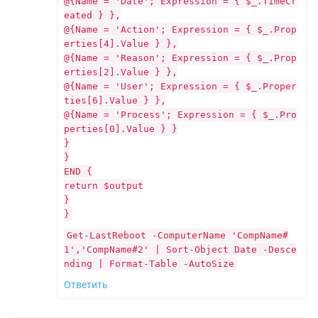
@{Name = 'Date'; Expression = { $_.TimeCr
eated } },
@{Name = 'Action'; Expression = { $_.Prop
erties[4].Value } },
@{Name = 'Reason'; Expression = { $_.Prop
erties[2].Value } },
@{Name = 'User'; Expression = { $_.Proper
ties[6].Value } },
@{Name = 'Process'; Expression = { $_.Pro
perties[0].Value } }
}
}
END {
return $output
}
}
Get-LastReboot -ComputerName 'CompName#
1','CompName#2' | Sort-Object Date -Desce
nding | Format-Table -AutoSize
Ответить