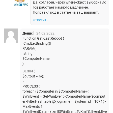
Да, согласен, через where-object выборка ло
гов работает намного медленнее.
Поправил код в статье на ваш вариант.
Ответить
Денис
24.02.2022
Function Get-LastReboot {
[CmdLetBinding()]
PARAM(
[string[]]
$ComputerName
)
BEGIN {
$output = @()
}
PROCESS {
foreach ($Computer in $ComputerName) {
$WinEvent = Get-WinEvent -ComputerName $comput
er -FilterHashtable @{logname = ‘System’; id = 1074 } -
MaxEvents 1
$WinEventData = ([xml]$WinEvent.ToXml()).Event.Eve