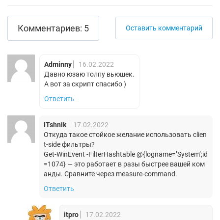
Комментариев: 5
Оставить комментарий
Adminny
16.02.2022
Давно юзаю толпу вьюшек.
А вот за скрипт спасибо )
Ответить
ITshnik
17.02.2022
Откуда такое стойкое желание использовать clien
t-side фильтры?
Get-WinEvent -FilterHashtable @{logname=’System’;id
=1074} — это работает в разы быстрее вашей ком
анды. Сравните через measure-command.
Ответить
itpro
17.02.2022