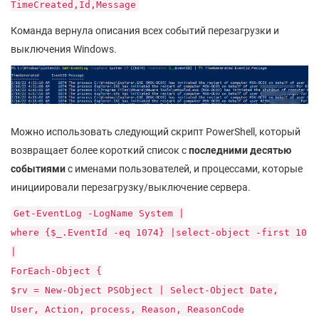
TimeCreated,Id,Message
Команда вернула описания всех событий перезагрузки и
выключения Windows.
Можно использовать следующий скрипт PowerShell, который
возвращает более короткий список с
последними десятью
событиями
с именами пользователей, и процессами, которые
инициировали перезагрузку/выключение сервера.
Get-EventLog -LogName System |
where {$_.EventId -eq 1074} |select-object -first 10
|
ForEach-Object {
$rv = New-Object PSObject | Select-Object Date,
User, Action, process, Reason, ReasonCode