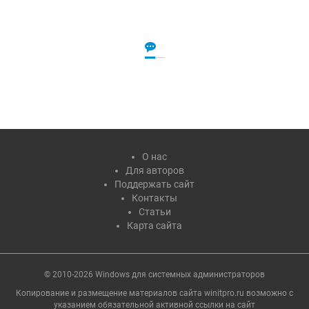
О нас
Для авторов
Поддержать сайт
Контакты
Статьи
Карта сайта
© 2010-2026 Windows для системных администраторов
Копирование и размещение материалов сайта winitpro.ru возможно с
указанием обязательной активной ссылки на cайт