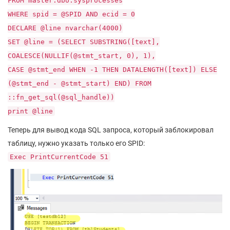
FROM master.dbo.sysprocesses
WHERE spid = @SPID AND ecid = 0
DECLARE @line nvarchar(4000)
SET @line = (SELECT SUBSTRING([text],
COALESCE(NULLIF(@stmt_start, 0), 1),
CASE @stmt_end WHEN -1 THEN DATALENGTH([text]) ELSE
(@stmt_end - @stmt_start) END) FROM
::fn_get_sql(@sql_handle))
print @line
Теперь для вывод кода SQL запроса, который заблокировал
таблицу, нужно указать только его SPID:
Exec PrintCurrentCode 51