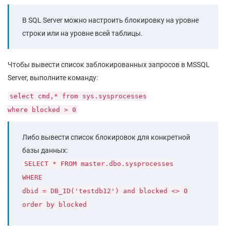
В SQL Server можно настроить блокировку на уровне
строки или на уровне всей таблицы.
Чтобы вывести список заблокированных запросов в MSSQL
Server, выполните команду:
select cmd,* from sys.sysprocesses
where blocked > 0
Либо вывести список блокировок для конкретной
базы данных:
SELECT * FROM master.dbo.sysprocesses
WHERE
dbid = DB_ID('testdb12') and blocked <> 0
order by blocked