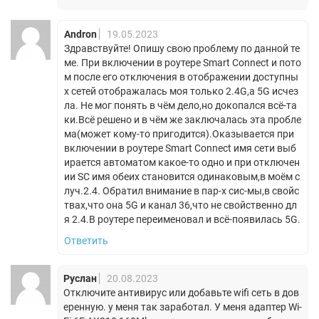
Andron
19.05.2023
Здравствуйте! Опишу свою проблему по данной те
ме. При включении в роутере Smart Connect и пото
м после его отключения в отображении доступны
х сетей отображалась моя только 2.4G,а 5G исчез
ла. Не мог понять в чём дело,но докопался всё-та
ки.Всё решено и в чём же заключалась эта пробле
ма(может кому-то пригодится).Оказывается при
включении в роутере Smart Connect имя сети выб
ирается автоматом какое-то одно и при отключен
ии SC имя обеих становится одинаковым,в моём с
луч.2.4. Обратил внимание в пар-х сис-мы,в свойс
твах,что она 5G и канал 36,что не свойственно дл
я 2.4.В роутере переименовал и всё-появилась 5G.
Ответить
Руслан
20.08.2023
Отключите антивирус или добавьте wifi сеть в дов
еренную. у меня так заработал. У меня адаптер Wi-