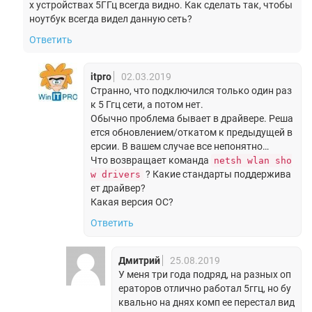
х устройствах 5ГГц всегда видно. Как сделать так, чтобы
ноутбук всегда видел данную сеть?
Ответить
itpro
02.03.2019
Странно, что подключился только один раз
к 5 Ггц сети, а потом нет.
Обычно проблема бывает в драйвере. Реша
ется обновлением/откатом к предыдущей в
ерсии. В вашем случае все непонятно…
Что возвращает команда
netsh wlan sho
? Какие стандарты поддержива
w drivers
ет драйвер?
Какая версия ОС?
Ответить
Дмитрий
25.08.2019
У меня три года подряд, на разных оп
ераторов отлично работал 5ггц, но бу
квально на днях комп ее перестал вид