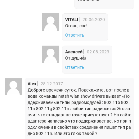
VITALI
20.06.2020
Огонь, спс!
Ответить
Алексей
02.08.2023
От души👍
Ответить
Alex
28.12.2017
Доброго времени суток. Подскажите , вот после в
вода команды netsh wlan show drivers выдает «По
ддерживаемые типы радиомодулей : 802.11b 802.
11a 802.11g 802.11n любой тип радиосети» Это зн
ачит что стандарт ac тоже присутствует ? На сайте
адаптера написано что поддерживает ac , но при п
одключении в свойствах соединения пишет тип ра
дио 802.11n. Или это глюк такой ?