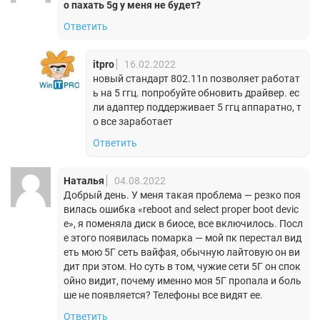
о пахать 5g у меня не будет?
Ответить
itpro
16.02.2022
новый стандарт 802.11n позволяет работат
ь на 5 ггц. попробуйте обновить драйвер. ес
ли адаптер поддерживает 5 ггц аппаратно, т
о все заработает
Ответить
Наталья
04.08.2022
Добрый день. У меня такая проблема — резко поя
вилась ошибка «reboot and select proper boot devic
e», я поменяла диск в биосе, все включилось. Посл
е этого появилась помарка — мой пк перестал вид
еть мою 5Г сеть вайфая, обычную лайтовую он ви
дит при этом. Но суть в том, чужие сети 5Г он спок
ойно видит, почему именно моя 5Г пропала и боль
ше не появляется? Телефоны все видят ее.
Ответить