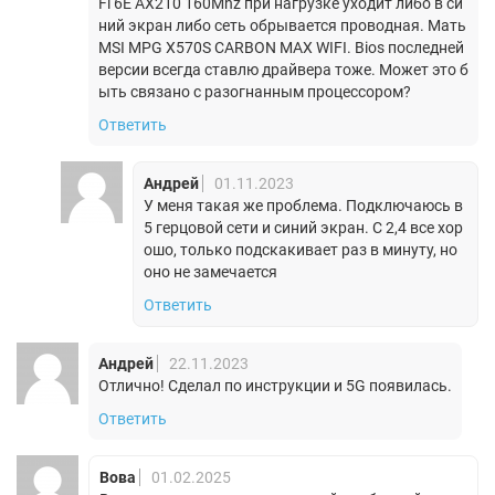
Fi 6E AX210 160Mhz при нагрузке уходит либо в си
ний экран либо сеть обрывается проводная. Мать
MSI MPG X570S CARBON MAX WIFI. Bios последней
версии всегда ставлю драйвера тоже. Может это б
ыть связано с разогнанным процессором?
Ответить
Андрей
01.11.2023
У меня такая же проблема. Подключаюсь в
5 герцовой сети и синий экран. С 2,4 все хор
ошо, только подскакивает раз в минуту, но
оно не замечается
Ответить
Андрей
22.11.2023
Отлично! Сделал по инструкции и 5G появилась.
Ответить
Вова
01.02.2025