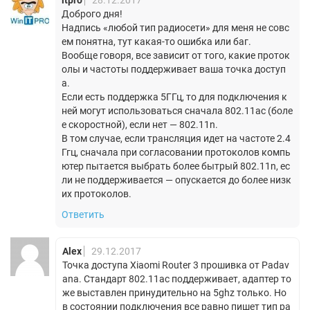
Доброго дня!
Надпись «любой тип радиосети» для меня не совс
ем понятна, тут какая-то ошибка или баг.
Вообще говоря, все зависит от того, какие проток
олы и частоты поддерживает ваша точка доступ
а.
Если есть поддержка 5ГГц, то для подключения к
ней могут использоваться сначала 802.11ac (боле
е скоростной), если нет — 802.11n.
В том случае, если трансляция идет на частоте 2.4
Ггц, сначала при согласовании протоколов компь
ютер пытается выбрать более бытрый 802.11n, ес
ли не поддерживается — опускается до более низк
их протоколов.
Ответить
Alex
29.12.2017
Точка доступа Xiaomi Router 3 прошивка от Padav
ana. Стандарт 802.11ac поддерживает, адаптер то
же выставлен принудительно на 5ghz только. Но
в состоянии подключения все равно пишет тип ра