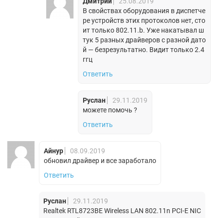
Дмитрий
25.08.2019
В свойствах оборудования в диспетче
ре устройств этих протоколов нет, сто
ит только 802.11.b. Уже накатывал ш
тук 5 разных драйверов с разной дато
й — безрезультатно. Видит только 2.4
ггц
Ответить
Руслан
29.11.2019
можете помочь ?
Ответить
Айнур
08.09.2019
обновил драйвер и все заработало
Ответить
Руслан
29.11.2019
Realtek RTL8723BE Wireless LAN 802.11n PCI-E NIC