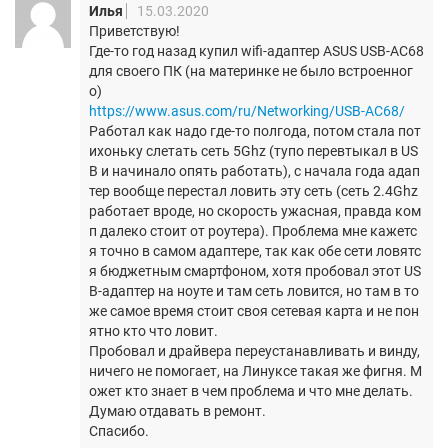
Илья
15.03.2020
Приветствую!
Где-то год назад купил wifi-адаптер ASUS USB-AC68
для своего ПК (на материнке не было встроенног
о)
https://www.asus.com/ru/Networking/USB-AC68/
Работал как надо где-то полгода, потом стала пот
ихоньку слетать сеть 5Ghz (тупо перевтыкал в US
B и начинало опять работать), с начала года адап
тер вообще перестал ловить эту сеть (сеть 2.4Ghz
работает вроде, но скорость ужасная, правда ком
п далеко стоит от роутера). Проблема мне кажетс
я точно в самом адаптере, так как обе сети ловятс
я бюджетным смартфоном, хотя пробовал этот US
B-адаптер на ноуте и там сеть ловится, но там в то
же самое время стоит своя сетевая карта и не пон
ятно кто что ловит.
Пробовал и драйвера переустанавливать и винду,
ничего не помогает, на Линуксе такая же фигня. М
ожет кто знает в чем проблема и что мне делать.
Думаю отдавать в ремонт.
Спасибо.