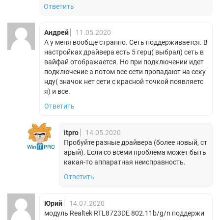
Ответить
Андрей
11.05.2020
А у меня вообще странно. Сеть поддерживается. В
настройках драйвера есть 5 герц( выбрал) сеть в
вайфай отображается. Но при подключении идет
подключение а потом все сети пропадают на секу
нду( значок нет сети с красной точкой появляетс
я) и все.
Ответить
itpro
14.05.2020
Пробуйте разные драйвера (более новый, ст
арый). Если со всеми проблема может быть
какая-то аппаратная неисправность.
Ответить
Юрий
14.07.2020
модуль Realtek RTL8723DE 802.11b/g/n поддержи