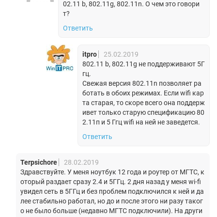
02.11 b, 802.11g, 802.11n. О чем это говори
т?
Ответить
itpro
25.02.2019
802.11 b, 802.11g не поддерживают 5Г
гц.
Свежая версия 802.11n позволяет ра
ботать в обоих режимах. Если wifi кар
та старая, то скоре всего она поддерж
ивет только старую спецификацию 80
2.11п и 5 Ггц wifi на ней не заведется.
Ответить
Terpsichore
28.02.2019
Здравствуйте. У меня ноутбук 12 года и роутер от МГТС, к
оторый раздает сразу 2.4 и 5ГГц. 2 дня назад у меня wi-fi
увидел сеть в 5ГГц и без проблем подключился к ней и да
лее стабильно работал, но до и после этого ни разу таког
о не было больше (недавно МГТС подключили). На други