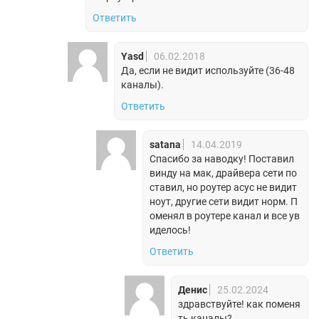
Ответить
Yasd
06.02.2018
Да, если не видит используйте (36-48
каналы).
Ответить
satana
14.04.2019
Спасибо за наводку! Поставил
винду на мак, драйвера сети по
ставил, но роутер асус не видит
ноут, другие сети видит норм. П
оменял в роутере канал и все ув
иделось!
Ответить
Денис
25.02.2024
здравствуйте! как поменя
ть каналы?