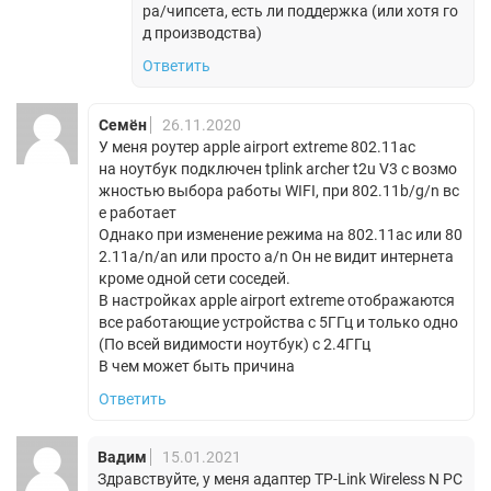
ра/чипсета, есть ли поддержка (или хотя го
д производства)
Ответить
Семён
26.11.2020
У меня роутер apple airport extreme 802.11ac
на ноутбук подключен tplink archer t2u V3 с возмо
жностью выбора работы WIFI, при 802.11b/g/n вс
е работает
Однако при изменение режима на 802.11ac или 80
2.11a/n/an или просто a/n Он не видит интернета
кроме одной сети соседей.
В настройках apple airport extreme отображаются
все работающие устройства с 5ГГц и только одно
(По всей видимости ноутбук) с 2.4ГГц
В чем может быть причина
Ответить
Вадим
15.01.2021
Здравствуйте, у меня адаптер TP-Link Wireless N PC