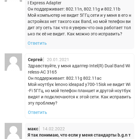
I Express Adapter
Он поддерживает: 802.11n, 802.11g и 802.11b
Мой компьютер не видит 5ГГц сети и у меня в его н
астройках нет такого как Band, но мой телефон ви
дит эту сеть так что я уверен что она работает тол
ько пк её не видит. Как можно это исправить?
Ответить
Сергей
20.01.2021
Здравствуйте, у меня адаптер Intel(R) Dual Band Wi
reless-AC 3165
Он поддерживает: 802.11g 802.11ac
Мой ноутбук lenovo ideapad y700-15isk не видит Wi
-Fi 5ГГц, но мой телефон планшет и другой ноутбук
видят и подключаются к этой сети. Как исправить
эту проблему?
Ответить
макс
14.02.2022
Я так понимаю, что если у меня стандарты b.g.n т