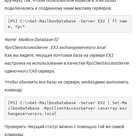
вручную, так, чтобы пользователи ящиков в этих базах
подключались к созданному нами массиву серверов.
[PS] C:\>Get-MailboxDatabase -Server EX2 | fl nam
e, rpc*
Name : Mailbox Database 02
RpcClientAccessServer : EX3.exchangeserverpro.local
Как вы видите, текущая почтовая база на сервере EX2
настроена на использование в качестве RpcClientAccessServer
одиночного CAS сервера.
Чтобы обновить все базы на сервере, необходимо выполнить
команду:
[PS] C:\>Get-MailboxDatabase -Server EX2 | Set-Ma
ilboxDatabase -RpcClientAccessServer casarray.exc
hangeserverpro.local
Проверить текущий статус можно с помощью той же самой
команды: