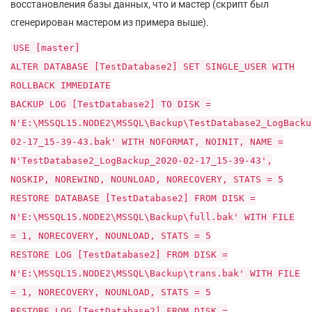
восстановления базы данных, что и мастер (скрипт был
сгенерирован мастером из примера выше).
USE [master]
ALTER DATABASE [TestDatabase2] SET SINGLE_USER WITH
ROLLBACK IMMEDIATE
BACKUP LOG [TestDatabase2] TO DISK =
N'E:\MSSQL15.NODE2\MSSQL\Backup\TestDatabase2_LogBacku
02-17_15-39-43.bak' WITH NOFORMAT, NOINIT, NAME =
N'TestDatabase2_LogBackup_2020-02-17_15-39-43',
NOSKIP, NOREWIND, NOUNLOAD, NORECOVERY, STATS = 5
RESTORE DATABASE [TestDatabase2] FROM DISK =
N'E:\MSSQL15.NODE2\MSSQL\Backup\full.bak' WITH FILE
= 1, NORECOVERY, NOUNLOAD, STATS = 5
RESTORE LOG [TestDatabase2] FROM DISK =
N'E:\MSSQL15.NODE2\MSSQL\Backup\trans.bak' WITH FILE
= 1, NORECOVERY, NOUNLOAD, STATS = 5
RESTORE LOG [TestDatabase2] FROM DISK =