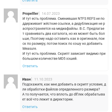
Ответить
Propelller
14.07.2023
И тут есть проблема. Сменившая NTFS REFS не по
ддерживает жёсткие ссылки, а дедубликация не р
аспространяется на медиафайлы. В.С. Предлагае
т сравнивать два каталога, но их может быть бол
ьше, Поэтому надо оставить как в оригинале, пои
ск по размеру, потом поиск по хэшу но добавить
Measure.
И тут есть проблема. Скрипт зависает видимо при
большом количестве MD5 хэшей.
Ответить
Иван
11.10.2023
Подскажите, как мне добавить в скрипт условие, д
ля обработки файлов определенного размера?
А то получается, что вплоть до dll’лек обрабатыва
ет всё что лежит в директории.
Ответить