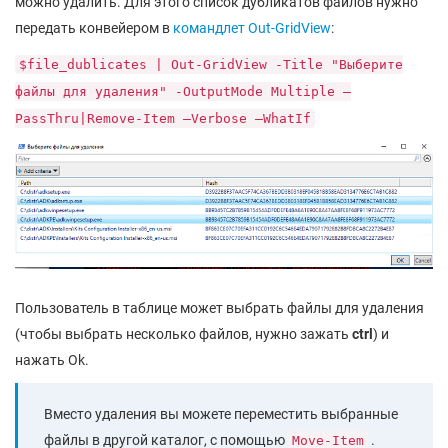
можно удалить. Для этого список дубликатов файлов нужно
передать конвейером в
командлет Out-GridView
:
$file_dublicates | Out-GridView -Title "Выберите
файлы для удаления" -OutputMode Multiple –
PassThru|Remove-Item –Verbose –WhatIf
Пользователь в таблице может выбрать файлы для удаления
(чтобы выбрать несколько файлов, нужно зажать
ctrl
) и
нажать Ok.
Вместо удаления вы можете переместить выбранные
файлы в другой каталог, с помощью
.
Move-Item