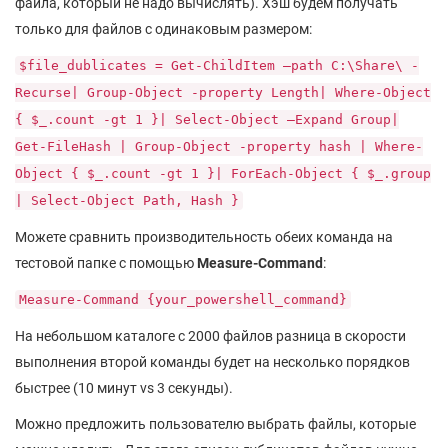
файла, который не надо вычислять). Хэш будем получать
только для файлов с одинаковым размером:
$file_dublicates = Get-ChildItem –path C:\Share\ -
Recurse| Group-Object -property Length| Where-Object
{ $_.count -gt 1 }| Select-Object –Expand Group|
Get-FileHash | Group-Object -property hash | Where-
Object { $_.count -gt 1 }| ForEach-Object { $_.group
| Select-Object Path, Hash }
Можете сравнить производительность обеих команда на
тестовой папке с помощью
Measure-Command
:
Measure-Command {your_powershell_command}
На небольшом каталоге с 2000 файлов разница в скорости
выполнения второй команды будет на несколько порядков
быстрее (10 минут vs 3 секунды).
Можно предложить пользователю выбрать файлы, которые