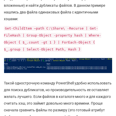
вложенные) и найти дубликаты файлов. В данном примере
нашлись два файла одинаковых файла с идентичными
хэшами:
Get-ChildItem –path C:\Share\ -Recurse | Get-
FileHash | Group-Object -property hash | Where-
Object { $_.count -gt 1 } | ForEach-Object {
$_.group | Select-Object Path, Hash }
Такой однострочную команду PowerShell удобно использовать
для поиска дубликатов, но производительность ее оставляет
желать лучшего. Если файлов в каталоге много и для каждого
считать хэш, это займет довольно много времени. Проще
сначала сравнить файлы по размеру (это готовый атрибут