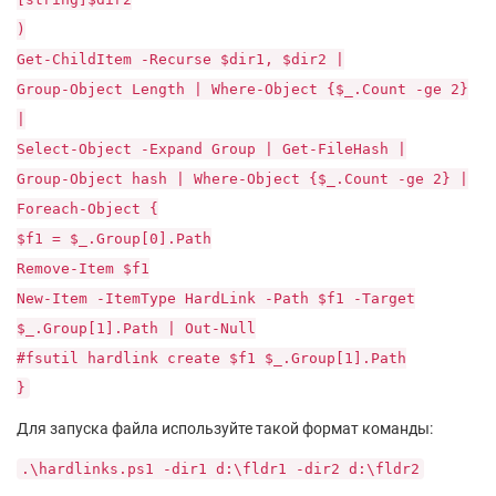
)
Get-ChildItem -Recurse $dir1, $dir2 |
Group-Object Length | Where-Object {$_.Count -ge 2}
|
Select-Object -Expand Group | Get-FileHash |
Group-Object hash | Where-Object {$_.Count -ge 2} |
Foreach-Object {
$f1 = $_.Group[0].Path
Remove-Item $f1
New-Item -ItemType HardLink -Path $f1 -Target
$_.Group[1].Path | Out-Null
#fsutil hardlink create $f1 $_.Group[1].Path
}
Для запуска файла используйте такой формат команды:
.\hardlinks.ps1 -dir1 d:\fldr1 -dir2 d:\fldr2