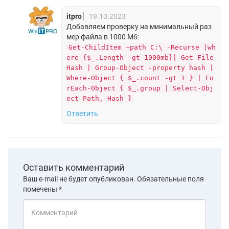
itpro
19.10.2023
Добавляем проверку на минимальный раз
мер файла в 1000 Мб:
Get-ChildItem –path C:\ -Recurse |wh
ere {$_.Length -gt 1000mb}| Get-File
Hash | Group-Object -property hash |
Where-Object { $_.count -gt 1 } | Fo
rEach-Object { $_.group | Select-Obj
ect Path, Hash }
Ответить
Оставить комментарий
Ваш e-mail не будет опубликован.
Обязательные поля
помечены
*