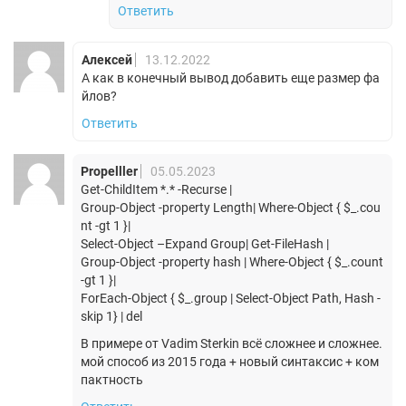
Ответить
Алексей
13.12.2022
А как в конечный вывод добавить еще размер фа
йлов?
Ответить
Propelller
05.05.2023
Get-ChildItem *.* -Recurse |
Group-Object -property Length| Where-Object { $_.cou
nt -gt 1 }|
Select-Object –Expand Group| Get-FileHash |
Group-Object -property hash | Where-Object { $_.count
-gt 1 }|
ForEach-Object { $_.group | Select-Object Path, Hash -
skip 1} | del
В примере от Vadim Sterkin всё сложнее и сложнее.
мой способ из 2015 года + новый синтаксис + ком
пактность