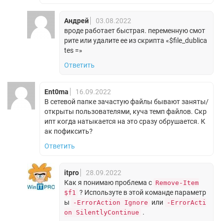
Андрей
03.08.2022
вроде работает быстрая. переменную смот
рите или удалите ее из скрипта «$file_dublica
tes =»
Ответить
Ent0ma
16.09.2022
В сетевой папке зачастую файлы бывают заняты/
открыты пользователями, куча темп файлов. Скр
ипт когда натыкается на это сразу обрушается. К
ак пофиксить?
Ответить
itpro
28.09.2022
Как я понимаю проблема с
Remove-Item
? Используте в этой команде параметр
$f1
ы
или
-ErrorAction Ignore
-ErrorActi
.
on SilentlyContinue