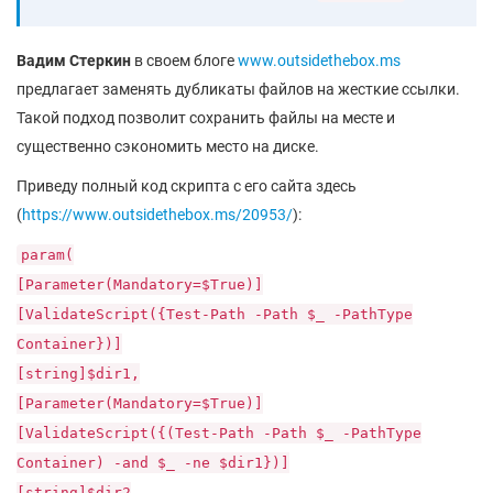
Вадим Стеркин
в своем блоге
www.outsidethebox.ms
предлагает заменять дубликаты файлов на жесткие ссылки.
Такой подход позволит сохранить файлы на месте и
существенно сэкономить место на диске.
Приведу полный код скрипта с его сайта здесь
(
https://www.outsidethebox.ms/20953/
):
param(
[Parameter(Mandatory=$True)]
[ValidateScript({Test-Path -Path $_ -PathType
Container})]
[string]$dir1,
[Parameter(Mandatory=$True)]
[ValidateScript({(Test-Path -Path $_ -PathType
Container) -and $_ -ne $dir1})]
[string]$dir2