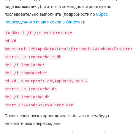
вида
iconcache*
. Для этого в командной строке нужно
последовательно выполнить (подробности по
Сброс
поврежденного кэша иконок в Windows
):
taskkill /f /im explorer.exe
cd /d
%userprofile%\AppData\Local\Microsoft\Windows\Explorer
attrib -h iconcache_*.db
del /f IconCache*
del /f thumbcache*
cd /d %userprofile%\AppData\Local\
attrib -h IconCache.db
del /f IconCache.db
start C:\Windows\explorer.exe
После перезапуска проводника файлы с кэшем будут
автоматически пересозданы.