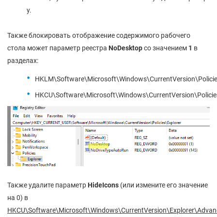
у.
Также блокировать отображение содержимого рабочего
стола может параметр реестра
NoDesktop
со значением
1
в
разделах:
HKLM\Software\Microsoft\Windows\CurrentVersion\Policie
HKCU\Software\Microsoft\Windows\CurrentVersion\Policie
Также удалите параметр
HideIcons
(или измените его значение
на 0) в
HKCU\Software\Microsoft\Windows\CurrentVersion\Explorer\Advan