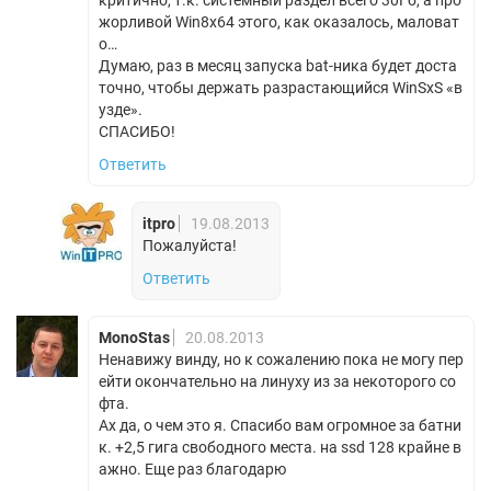
жорливой Win8х64 этого, как оказалось, маловат
о…
Думаю, раз в месяц запуска bat-ника будет доста
точно, чтобы держать разрастающийся WinSxS «в
узде».
СПАСИБО!
Ответить
itpro
19.08.2013
Пожалуйста!
Ответить
MonoStas
20.08.2013
Ненавижу винду, но к сожалению пока не могу пер
ейти окончательно на линуху из за некоторого со
фта.
Ах да, о чем это я. Спасибо вам огромное за батни
к. +2,5 гига свободного места. на ssd 128 крайне в
ажно. Еще раз благодарю