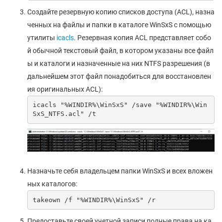
Создайте резервную копию списков доступа (ACL), назна
ченных на файлы и папки в каталоге WinSxS с помощью
утилиты
icacls
. Резервная копия ACL представляет собо
й обычной текстовый файл, в котором указаны все файл
ы и каталоги и назначенные на них NTFS разрешения (в
дальнейшем этот файл понадобиться для восстановлен
ия оригинальных ACL):
icacls "%WINDIR%\WinSxS" /save "%WINDIR%\Win
SxS_NTFS.acl" /t
Назначьте себя владельцем папки WinSxS и всех вложен
ных каталогов:
takeown /f "%WINDIR%\WinSxS" /r
Предоставьте своей учетной записи полные права на ка