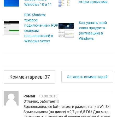
стали ярлыками
Windows 10 и 11
RDS Shadow:
теневое
Как узнать свой
подключение к RDP
ключ продукта
сеансам
(активации) в
пользователей в
Windows
Windows Server
Комментариев: 37
Оставить комментарий
Роман
13.08.2013
Отлично, работает!!!
Воспользовался bat-ником, и размер папки WinSx
S уменьшился (на диске) с 9,7 до 6,5 Гб.! Для меня
критично, т.к. системный раздел всего 30Гб, а про