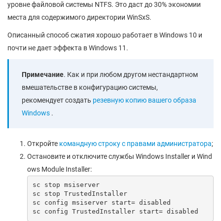
уровне файловой системы NTFS. Это даст до 30% экономии
места для содержимого директории WinSxS.
Описанный способ сжатия хорошо работает в Windows 10 и
почти не дает эффекта в Windows 11.
Примечание
. Как и при любом другом нестандартном
вмешательстве в конфигурацию системы,
рекомендует создать
резевную копию вашего образа
Windows
.
Откройте
командную строку с правами администратора
;
Остановите и отключите службы Windows Installer и Wind
ows Module Installer:
sc stop msiserver

sc stop TrustedInstaller

sc config msiserver start= disabled

sc config TrustedInstaller start= disabled