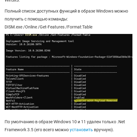
WinSxS.
Полный список доступных функций в образе Windows можно
получить с помощью команды:
DISM.exe /Online /Get-Features /Format:Table
По умолчанию в образе Windows 10 и 11 удален только .Net
Framework 3.5 (его всего можно
установить
вручную).