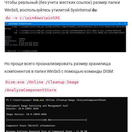
Чтобы реальный (без учета жестких ссылок) размер папки
WinSxS, воспользуйтесь утилитой SysInternal
du
:
du -v c:\windows\winSXS
Но проще всего проанализировать размер хранилища
компонентов в папке WinSxS с помощью команды DISM:
Dism.exe /Online /Cleanup-Image
/AnalyzeComponentStore