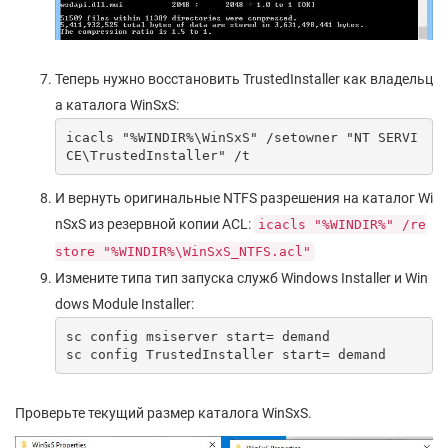
Теперь нужно восстановить TrustedInstaller как владельц
а каталога WinSxS:
icacls "%WINDIR%\WinSxS" /setowner "NT SERVI
CE\TrustedInstaller" /t
И вернуть оригинальные NTFS разрешения на каталог Wi
nSxS из резервной копии ACL:
icacls "%WINDIR%" /re
store "%WINDIR%\WinSxS_NTFS.acl"
Измените типа тип запуска служб Windows Installer и Win
dows Module Installer:
sc config msiserver start= demand

sc config TrustedInstaller start= demand
Проверьте текущий размер каталога WinSxS.