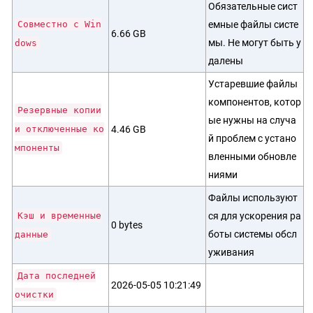
Обязательные сист
Совместно с Win
емные файлы систе
6.66 GB
мы. Не могут быть у
dows
далены
Устаревшие файлы
компонентов, котор
Резервные копии
ые нужны на случа
и отключенные ко
4.46 GB
й проблем с устано
мпоненты
вленными обновле
ниями
Файлы используют
Кэш и временные
ся для ускорения ра
0 bytes
боты системы обсл
данные
уживания
Дата последней
2026-05-05 10:21:49
очистки