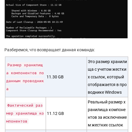
Разберемся, что возвращает данная команда:
Это размер хранили
Размер хранилищ
ща с учетом жестки
а компонентов по
11.30 GB
х ссылок, который
данным проводник
отображается в про
а
воднике Windows
Реальный размер х
Фактический раз
ранилища компоне
мер хранилища ко
11.12 GB
нтов за исключение
мпонентов
м жестких ссылок