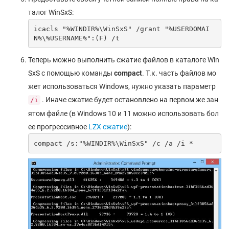
талог WinSxS:
icacls "%WINDIR%\WinSxS" /grant "%USERDOMAI
N%\%USERNAME%":(F) /t
Теперь можно выполнить сжатие файлов в каталоге Win
SxS с помощью команды
compact
. Т.к. часть файлов мо
жет использоваться Windows, нужно указать параметр
. Иначе сжатие будет остановлено на первом же зан
/i
ятом файле (в Windows 10 и 11 можно использовать бол
ее прогрессивное
LZX сжатие
):
compact /s:"%WINDIR%\WinSxS" /c /a /i *