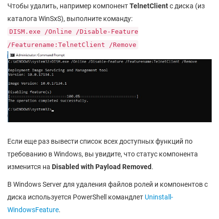
Чтобы удалить, например компонент
TelnetClient
с диска (из
каталога WinSxS), выполните команду:
DISM.exe /Online /Disable-Feature
/Featurename:TelnetClient /Remove
Если еще раз вывести список всех доступных функций по
требованию в Windows, вы увидите, что статус компонента
изменится на
Disabled with Payload Removed
.
В Windows Server для удаления файлов ролей и компонентов с
диска используется PowerShell командлет
Uninstall-
WindowsFeature
.