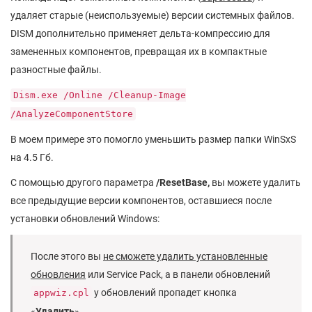
удаляет старые (неиспользуемые) версии системных файлов.
DISM дополнительно применяет дельта-компрессию для
замененных компонентов, превращая их в компактные
разностные файлы.
Dism.exe /Online /Cleanup-Image
/AnalyzeComponentStore
В моем примере это помогло уменьшить размер папки WinSxS
на 4.5 Гб.
С помощью другого параметра
/ResetBase,
вы можете удалить
все предыдущие версии компонентов, оставшиеся после
установки обновлений Windows:
После этого вы
не сможете удалить установленные
обновления
или Service Pack, а в панели обновлений
у обновлений пропадет кнопка
appwiz.cpl
«
Удалить
».