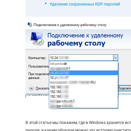
Удаление сохраненных RDP паролей
В этой статье мы покажем, где в Windows хранится 
пароли, и каким образом можно эту историю очистить