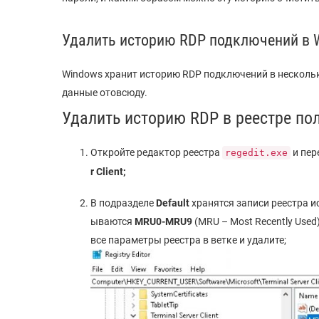
Удалить историю RDP подключений в 
Windows хранит историю RDP подключений в нескольк
данные отовсюду.
Удалить историю RDP в реестре по
Откройте редактор реестра
и пер
regedit.exe
r
Client;
В подразделе
Default
хранятся записи реестра и
ываются
MRU
0-MRU
9
(MRU – Most Recently Used
все параметры реестра в ветке и удалите;