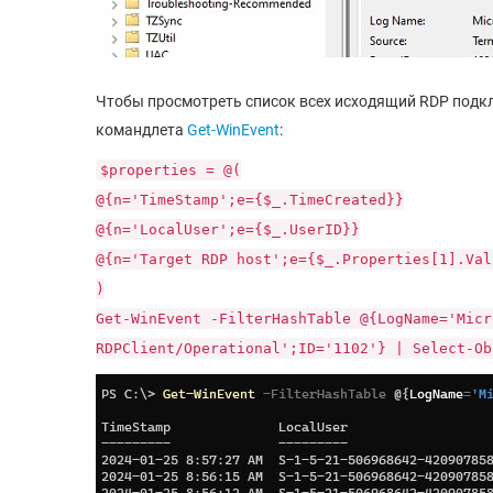
Чтобы просмотреть список всех исходящий RDP подкл
командлета
Get-WinEvent
:
$properties = @(
@{n='TimeStamp';e={$_.TimeCreated}}
@{n='LocalUser';e={$_.UserID}}
@{n='Target RDP host';e={$_.Properties[1].Val
)
Get-WinEvent -FilterHashTable @{LogName='Micr
RDPClient/Operational';ID='1102'} | Select-Ob