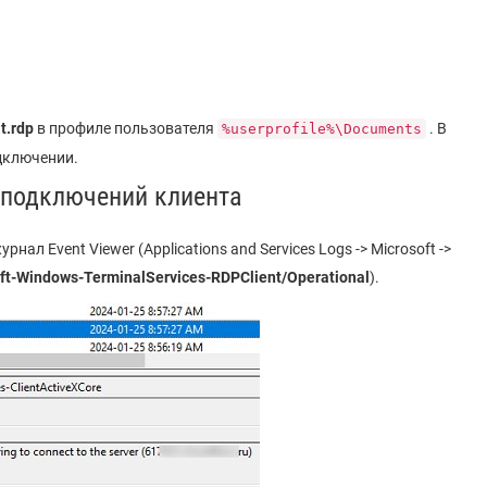
t
.rdp
в профиле пользователя
. В
%userprofile%\Documents
дключении.
 подключений клиента
ал Event Viewer (Applications and Services Logs -> Microsoft ->
ft-Windows-TerminalServices-RDPClient/Operational
).