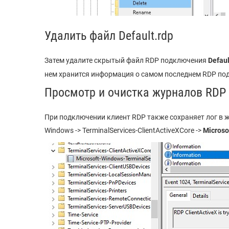
Удалить файл Default.rdp
Затем удалите скрытый файл RDP подключения
Defaul
нем хранится информация о самом последнем RDP по
Просмотр и очистка журналов RDP
При подключении клиент RDP также сохраняет лог в журн
Windows -> TerminalServices-ClientActiveXCore ->
Microso