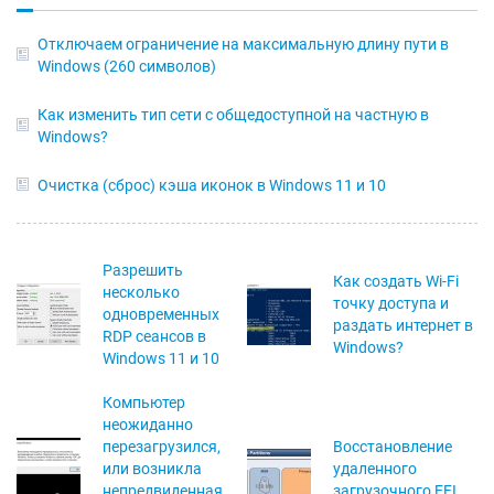
Отключаем ограничение на максимальную длину пути в
Windows (260 символов)
Как изменить тип сети с общедоступной на частную в
Windows?
Очистка (сброс) кэша иконок в Windows 11 и 10
Разрешить
Как создать Wi-Fi
несколько
точку доступа и
одновременных
раздать интернет в
RDP сеансов в
Windows?
Windows 11 и 10
Компьютер
неожиданно
перезагрузился,
Восстановление
или возникла
удаленного
непредвиденная
загрузочного EFI