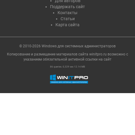
Для авторов
Поддержать сайт
Контакты
Статьи
Карта сайта
© 2010-2026 Windows для системных администраторов
Копирование и размещение материалов сайта winitpro.ru возможно с
указанием обязательной активной ссылки на cайт
86 queries. 0,329 sec 12.14 MB