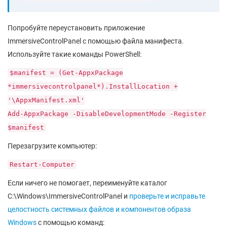
Попробуйте переустановить приложение
ImmersiveControlPanel с помощью файла манифеста.
Используйте такие команды PowerShell:
$manifest = (Get-AppxPackage
*immersivecontrolpanel*).InstallLocation +
'\AppxManifest.xml'
Add-AppxPackage -DisableDevelopmentMode -Register
$manifest
Перезагрузите компьютер:
Restart-Computer
Если ничего не помогает, переименуйте каталог
C:\Windows\ImmersiveControlPanel и
проверьте и исправьте
целостность системных файлов и компонентов образа
Windows
с помощью команд: