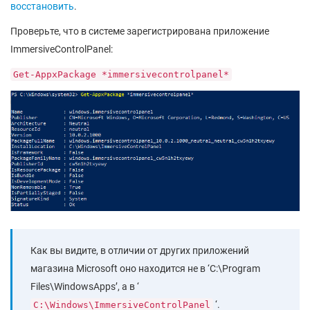
восстановить
.
Проверьте, что в системе зарегистрирована приложение
ImmersiveControlPanel:
Get-AppxPackage *immersivecontrolpanel*
Как вы видите, в отличии от других приложений
магазина Microsoft оно находится не в ‘C:\Program
Files\WindowsApps’, а в ‘
‘.
C:\Windows\ImmersiveControlPanel