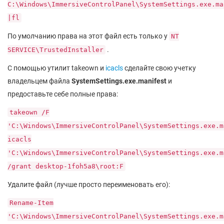
C:\Windows\ImmersiveControlPanel\SystemSettings.exe.ma
|fl
По умолчанию права на этот файл есть только у
NT
.
SERVICE\TrustedInstaller
С помощью утилит takeown и
icacls
сделайте свою учетку
владельцем файла
SystemSettings.exe.manifest
и
предоставьте себе полные права:
takeown /F
'C:\Windows\ImmersiveControlPanel\SystemSettings.exe.m
icacls
'C:\Windows\ImmersiveControlPanel\SystemSettings.exe.m
/grant desktop-1foh5a8\root:F
Удалите файл (лучше просто переименовать его):
Rename-Item
'C:\Windows\ImmersiveControlPanel\SystemSettings.exe.m