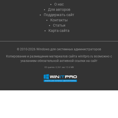
О нас
Для авторов
Поддержать сайт
Контакты
Статьи
Карта сайта
© 2010-2026 Windows для системных администраторов
Копирование и размещение материалов сайта winitpro.ru возможно с
указанием обязательной активной ссылки на cайт
83 queries. 0,361 sec 12.6 MB