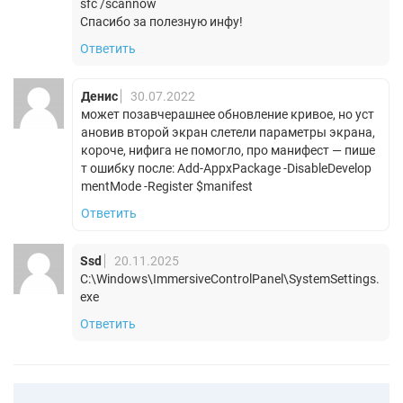
sfc /scannow
Спасибо за полезную инфу!
Ответить
Денис
30.07.2022
может позавчерашнее обновление кривое, но уст
ановив второй экран слетели параметры экрана,
короче, нифига не помогло, про манифест — пише
т ошибку после: Add-AppxPackage -DisableDevelop
mentMode -Register $manifest
Ответить
Ssd
20.11.2025
C:\Windows\ImmersiveControlPanel\SystemSettings.
exe
Ответить