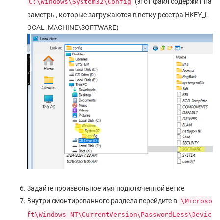
(этот файл содержит па
C:\Windows\System32\Config
раметры, которые загружаются в ветку реестра HKEY_L
OCAL_MACHINE\SOFTWARE)
Задайте произвольное имя подключенной ветке
Внутри смонтированного раздела перейдите в
\Microso
ft\Windows NT\CurrentVersion\PasswordLess\Devic