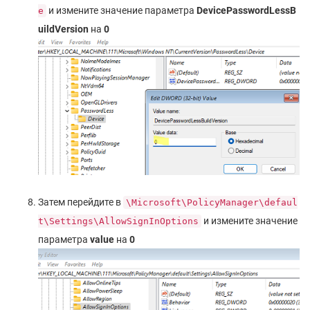
и измените значение параметра
DevicePasswordLessB
e
uildVersion
на
0
Затем перейдите в
\Microsoft\PolicyManager\defaul
и измените значение
t\Settings\AllowSignInOptions
параметра
value
на
0