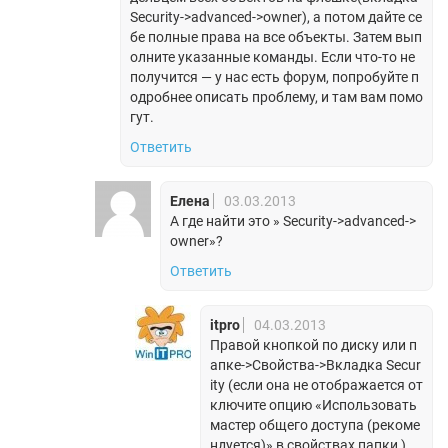
Security->advanced->owner), а потом дайте се
бе полные права на все объекты. Затем вып
олните указанные команды. Если что-то не
получится — у нас есть форум, попробуйте п
одробнее описать проблему, и там вам помо
гут.
Ответить
Елена
03.03.2013
А где найти это » Security->advanced->
owner»?
Ответить
itpro
04.03.2013
Правой кнопкой по диску или п
апке->Свойства->Вкладка Secur
ity (если она не отображается от
ключите опцию «Использовать
мастер общего доступа (рекоме
ндуется)» в свойствах папки )