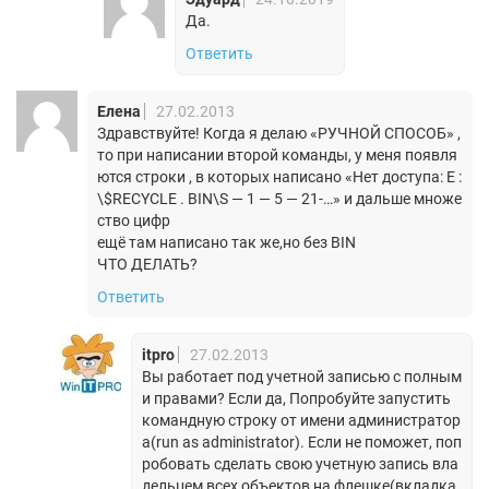
Да.
Ответить
Елена
27.02.2013
Здравствуйте! Когда я делаю «РУЧНОЙ СПОСОБ» ,
то при написании второй команды, у меня появля
ются строки , в которых написано «Нет доступа: Е :
\$RECYCLE . BIN\S — 1 — 5 — 21-…» и дальше множе
ство цифр
ещё там написано так же,но без BIN
ЧТО ДЕЛАТЬ?
Ответить
itpro
27.02.2013
Вы работает под учетной записью с полным
и правами? Если да, Попробуйте запустить
командную строку от имени администратор
а(run as administrator). Если не поможет, поп
робовать сделать свою учетную запись вла
дельцем всех объектов на флешке(вкладка