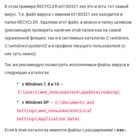
В этом примере RECYCLER\e3180321.exe это и есть тот самый
вирус. Т.е. файл вируса с именем e3180321.exe находится в
папке RECYCLER. Удаляем этот файл, а можно и папку целиком
(рекомендую проверить наличие этой папки как на самой
зараженной флешке, так и в системных каталогах C:\windows,
C:\windows\system32 и в профиле текущего пользователя (о
них чуть ниже)).
Так же рекомендую посмотреть исполняемые файлы вируса в
следующих каталогах:
в
Windows 7, 8 и 10
—
C:\users\имя_пользователя\appdata\roaming\
в
Windows XP
—
C:\Documents and
Settings\имя_пользователя\Local
Settings\Application Data\
Если в этих каталогах имеются файлы с расширением «
.exe
»,