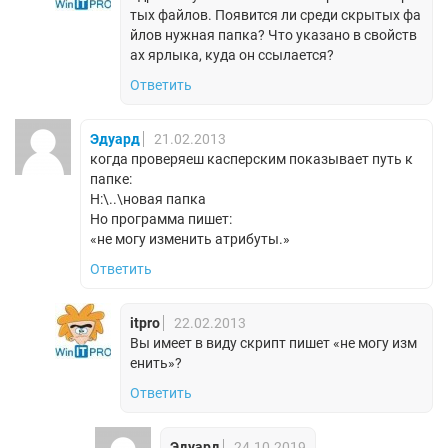
тых файлов. Появится ли среди скрытых фа
йлов нужная папка? Что указано в свойств
ах ярлыка, куда он ссылается?
Ответить
Эдуард
21.02.2013
когда проверяеш касперским показывает путь к
папке:
H:\..\новая папка
Но программа пишет:
«не могу изменить атрибуты.»
Ответить
itpro
22.02.2013
Вы имеет в виду скрипт пишет «не могу изм
енить»?
Ответить
Эдуард
24.10.2019