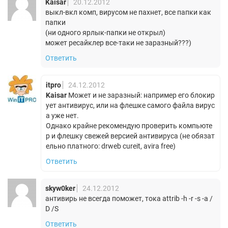
Kaisar
20.12.2012
выкл-вкл комп, вирусом не пахнет, все папки как
папки
(ни одного ярлык-папки не открыл)
может ресайклер все-таки не заразный???)
Ответить
itpro
24.12.2012
Kaisar
Может и не заразный: например его блокир
ует антивирус, или на флешке самого файла вирус
а уже нет.
Однако крайне рекомендую проверить компьюте
р и флешку свежей версией антивируса (не обязат
ельно платного: drweb cureit, avira free)
Ответить
skyw0ker
24.12.2012
антивирь не всегда поможет, тока attrib -h -r -s -a /
D /S
Ответить