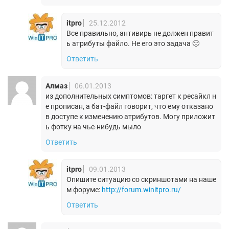
itpro
25.12.2012
Все правильно, антивирь не должен правит
ь атрибуты файло. Не его это задача 🙂
Ответить
Алмаз
06.01.2013
из дополнительных симптомов: таргет к ресайкл н
е прописан, а бат-файл говорит, что ему отказано
в доступе к изменению атрибутов. Могу приложит
ь фотку на чье-нибудь мыло
Ответить
itpro
09.01.2013
Опишите ситуацию со скриншотами на наше
м форуме:
http://forum.winitpro.ru/
Ответить