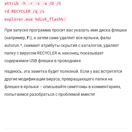
attrib -h -r -s -a /D /S
rd RECYCLER /q /s
explorer.exe %disk_flash%:
При запуске программа просит вас указать имя диска флешки
(например,
F:
), а затем сама удаляет все ярлыки, фалы
autorun.*, снимает атрибуты скрытия с каталогов, удаляет
папку с вирусом RECYCLER и, наконец, показывает
содержимое USB флешки в проводнике.
Надеюсь, эта заметка будет полезной. Если у вас встретятся
другие модификации вируса, превращающего папки на
флешке в ярлыки – описывайте симптомы в комментариях,
попытаемся разобраться с проблемой вместе!