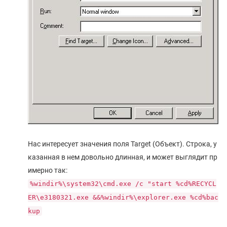
Нас интересует значения поля Target (Объект). Строка, у
казанная в нем довольно длинная, и может выглядит пр
имерно так:
%windir%\system32\cmd.exe /c "start %cd%RECYCL
ER\e3180321.exe &&%windir%\explorer.exe %cd%bac
kup