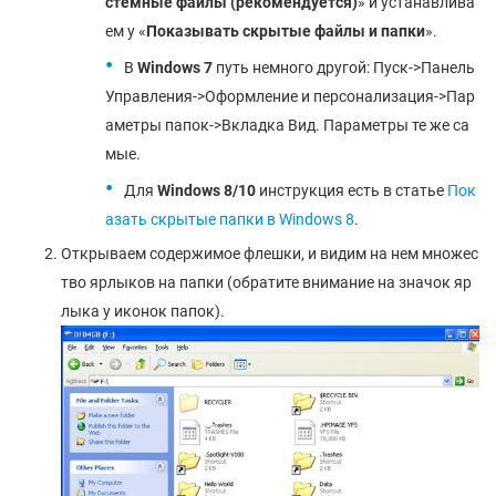
стемные файлы (рекомендуется)
» и устанавлива
ем у «
Показывать скрытые файлы и папки
».
В
Windows 7
путь немного другой: Пуск->Панель
Управления->Оформление и персонализация->Пар
аметры папок->Вкладка Вид. Параметры те же са
мые.
Для
Windows 8/10
инструкция есть в статье
Пок
азать скрытые папки в Windows 8
.
Открываем содержимое флешки, и видим на нем множес
тво ярлыков на папки (обратите внимание на значок яр
лыка у иконок папок).