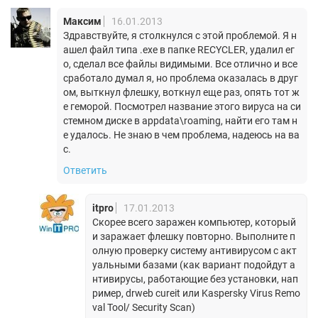
Максим
16.01.2013
Здравствуйте, я столкнулся с этой проблемой. Я н
ашел файл типа .exe в папке RECYCLER, удалил ег
о, сделал все файлы видимыми. Все отлично и все
сработало думал я, но проблема оказалась в друг
ом, выткнул флешку, воткнул еще раз, опять тот ж
е геморой. Посмотрел название этого вируса на си
стемном диске в appdata\roaming, найти его там н
е удалось. Не знаю в чем проблема, надеюсь на ва
с.
Ответить
itpro
17.01.2013
Скорее всего заражен компьютер, который
и заражает флешку повторно. Выполните п
олную проверку систему антивирусом с акт
уальными базами (как вариант подойдут а
нтивирусы, работающие без установки, нап
ример, drweb cureit или Kaspersky Virus Remo
val Tool/ Security Scan)