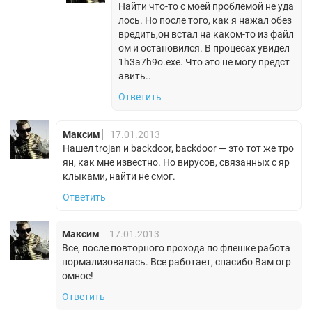
Найти что-то с моей проблемой не уда
лось. Но после того, как я нажал обез
вредить,он встал на каком-то из файл
ом и остановился. В процесах увидел
1h3a7h9o.exe. Что это не могу предст
авить..
Ответить
Максим
17.01.2013
Нашел trojan и backdoor, backdoor — это тот же тро
ян, как мне известно. Но вирусов, связанных с яр
клыками, найти не смог.
Ответить
Максим
17.01.2013
Все, после повторного прохода по флешке работа
нормализовалась. Все работает, спасибо Вам огр
омное!
Ответить