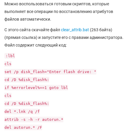
Можно воспользоваться готовым скриптов, которые
выполняет все операции по восстановлению атрибутов
файлов автоматически.
С этого сайта скачайте файл
clear_attrib.bat
(263 байта)
(прямая ссылка) и запустите его с правами администратора.
Файл содержит следующий код:
:lbl
cls
set /p disk_flash="Enter flash drive: "
cd /D %disk_flash%:
if %errorlevel%==1 goto lbl
cls
cd /D %disk_flash%:
del *.lnk /q /f
attrib -s -h -r autorun.*
del autorun.* /F