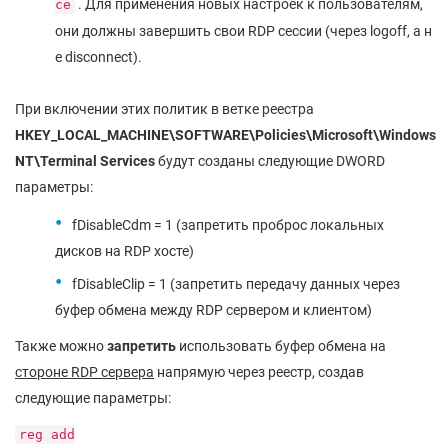
. Для применения новых настроек к пользователям,
ce
они должны завершить свои RDP сессии (через logoff, а н
е disconnect).
При включении этих политик в ветке реестра
HKEY_LOCAL_MACHINE\SOFTWARE\Policies\Microsoft\Windows
NT\Terminal Services
будут созданы следующие DWORD
параметры:
fDisableCdm = 1 (запретить проброс локальных
дисков на RDP хосте)
fDisableClip = 1 (запретить передачу данных через
буфер обмена между RDP сервером и клиентом)
Также можно
запретить
использовать буфер обмена на
стороне
RDP сервера
напрямую через реестр, создав
следующие параметры:
reg add