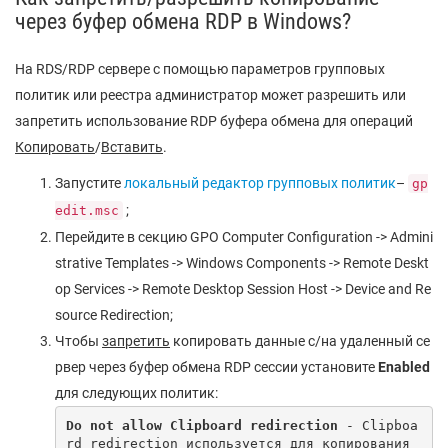
через буфер обмена RDP в Windows?
На RDS/RDP сервере с помощью параметров групповых
политик или реестра администратор может разрешить или
запретить использование RDP буфера обмена для операций
Копировать
/
Вставить
.
Запустите
локальный редактор групповых политик
–
gp
;
edit.msc
Перейдите в секцию GPO Computer Configuration -> Admini
strative Templates -> Windows Components -> Remote Deskt
op Services -> Remote Desktop Session Host -> Device and Re
source Redirection;
Чтобы
запретить
копировать данные с/на удаленный се
рвер через буфер обмена RDP сессии установите
Enabled
для следующих политик:
Do not allow Clipboard redirection
 - Clipboa
rd redirection используется для копирования 