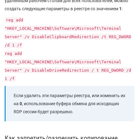
удаленным рабочем столам для всех пользователей, можно
создать следующие параметры в реестре со значением
1
:
reg add
"HKEY_LOCAL_MACHINE\Software\Microsoft\Terminal
Server" /v DisableClipboardRedirection /t REG_DWORD
/d 1 /f
reg add
"HKEY_LOCAL_MACHINE\Software\Microsoft\Terminal
Server" /v DisableDriveRedirection / t REG_DWORD /d
1 /f
Если удалить эти параметры реестра, или изменить их
на
0
, использование буфера обмена для исходящих
RDP сессии будет разрешено.
Как запретить/разрешить копирование