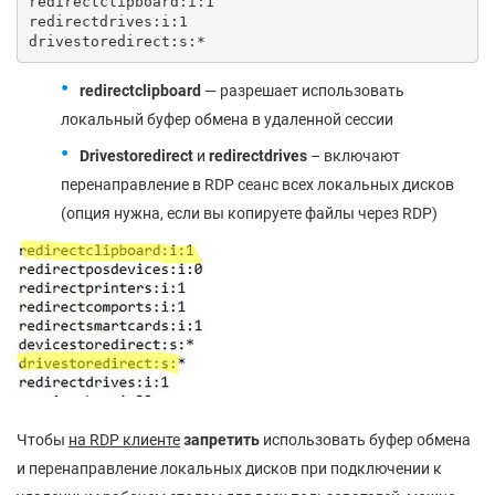
redirectclipboard:i:1

redirectdrives:i:1

drivestoredirect:s:*
redirectclipboard
— разрешает использовать
локальный буфер обмена в удаленной сессии
Drivestoredirect
и
redirectdrives
– включают
перенаправление в RDP сеанс всех локальных дисков
(опция нужна, если вы копируете файлы через RDP)
Чтобы
на
RDP клиенте
запретить
использовать буфер обмена
и перенаправление локальных дисков при подключении к