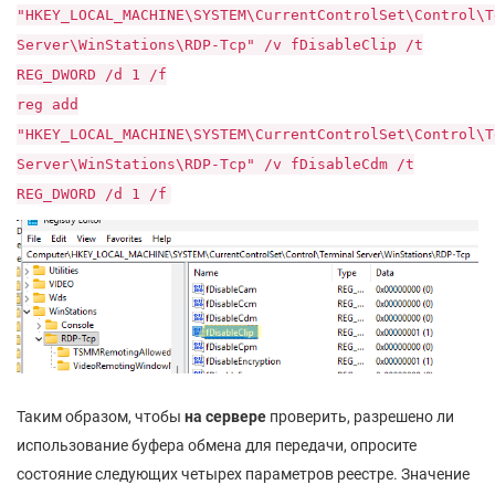
"HKEY_LOCAL_MACHINE\SYSTEM\CurrentControlSet\Control\T
Server\WinStations\RDP-Tcp" /v fDisableClip /t
REG_DWORD /d 1 /f
reg add
"HKEY_LOCAL_MACHINE\SYSTEM\CurrentControlSet\Control\T
Server\WinStations\RDP-Tcp" /v fDisableCdm /t
REG_DWORD /d 1 /f
Таким образом, чтобы
на сервере
проверить, разрешено ли
использование буфера обмена для передачи, опросите
состояние следующих четырех параметров реестре. Значение