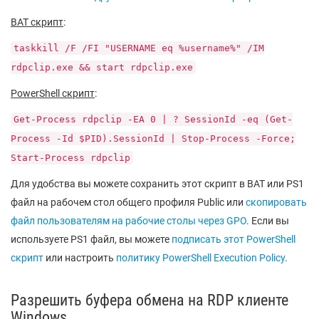
BAT скрипт
:
taskkill /F /FI "USERNAME eq %username%" /IM
rdpclip.exe && start rdpclip.exe
PowerShell скрипт
:
Get-Process rdpclip -EA 0 | ? SessionId -eq (Get-
Process -Id $PID).SessionId | Stop-Process -Force;
Start-Process rdpclip
Для удобства вы можете сохранить этот скрипт в BAT или PS1
файл на рабочем стол общего профиля Public или
скопировать
файл пользователям на рабочие столы через GPO
. Если вы
используете PS1 файл, вы можете
подписать этот PowerShell
скрипт
или настроить
политику PowerShell Execution Policy
.
Разрешить буфера обмена на RDP клиенте
Windows