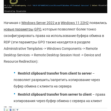
Начиная с
Windows Server 2022 и
в
Windows 11 22H2
появились
новые
параметры
GPO
, которые позволяют более тонко
сконфигурировать права на использование буфера обмена в
RDP (эти параметры GPO также находятся в разделе
Administrative Templates -> Windows Components -> Remote
Desktop Services -> Remote Desktop Session Host -> Device and
Resource Redirection):
Restrict
clipboard
transfer
from
client
to
server
–
позволяет разрешить/запретить копирование через
буфер обмена с клиента на сервера
Restrict clipboard transfer from server to client
– права
копирования через буфер обмена с сервера на клиент