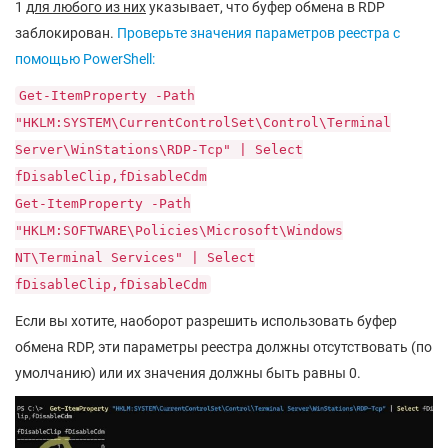
1
для любого из них
указывает, что буфер обмена в RDP
заблокирован.
Проверьте значения параметров реестра с
помощью PowerShell:
Get-ItemProperty -Path
"HKLM:SYSTEM\CurrentControlSet\Control\Terminal
Server\WinStations\RDP-Tcp" | Select
fDisableClip,fDisableCdm
Get-ItemProperty -Path
"HKLM:SOFTWARE\Policies\Microsoft\Windows
NT\Terminal Services" | Select
fDisableClip,fDisableCdm
Если вы хотите, наоборот разрешить использовать буфер
обмена RDP, эти параметры реестра должны отсутствовать (по
умолчанию) или их значения должны быть равны 0.