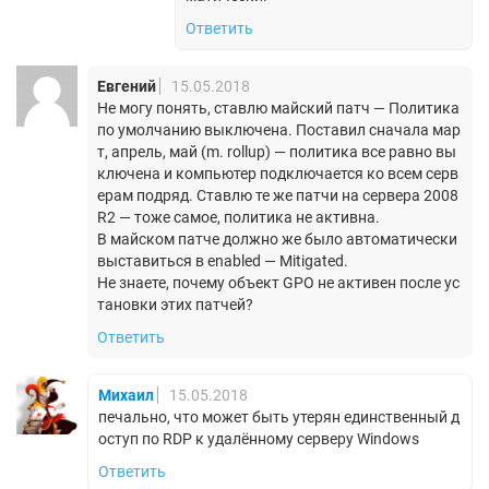
Ответить
Евгений
15.05.2018
Не могу понять, ставлю майский патч — Политика
по умолчанию выключена. Поставил сначала мар
т, апрель, май (m. rollup) — политика все равно вы
ключена и компьютер подключается ко всем серв
ерам подряд. Ставлю те же патчи на сервера 2008
R2 — тоже самое, политика не активна.
В майском патче должно же было автоматически
выставиться в enabled — Mitigated.
Не знаете, почему объект GPO не активен после ус
тановки этих патчей?
Ответить
Михаил
15.05.2018
печально, что может быть утерян единственный д
оступ по RDP к удалённому серверу Windows
Ответить