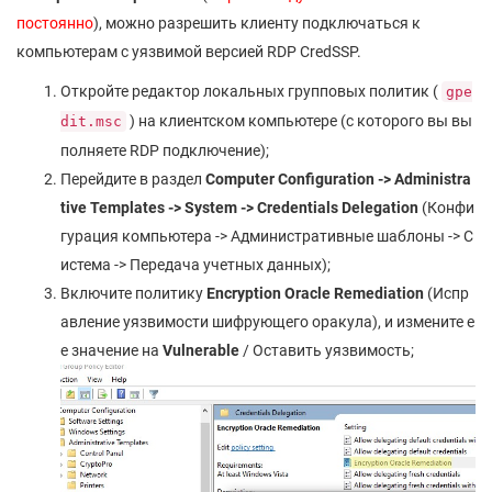
постоянно
), можно разрешить клиенту подключаться к
компьютерам с уязвимой версией RDP CredSSP.
Откройте редактор локальных групповых политик (
gpe
) на клиентском компьютере (с которого вы вы
dit.msc
полняете RDP подключение);
Перейдите в раздел
Computer
Configuration
-> Administra
tive
Templates
-> System
-> Credentials
Delegation
(Конфи
гурация компьютера -> Административные шаблоны -> С
истема -> Передача учетных данных);
Включите политику
Encryption Oracle Remediation
(Испр
авление уязвимости шифрующего оракула), и измените е
е значение на
Vulnerable
/ Оставить уязвимость;