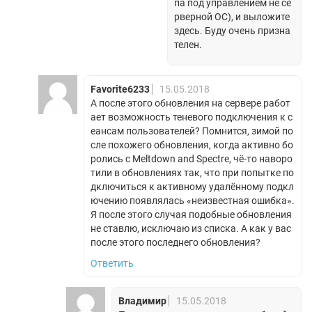
па под управлением не се
рверной ОС), и выложите
здесь. Буду очень призна
телен.
Favorite6233
15.05.2018
А после этого обновления на сервере работ
ает возможность теневого подключения к с
еансам пользователей? Помнится, зимой по
сле похожего обновления, когда активно бо
ролись с Meltdown and Spectre, чё-то наворо
тили в обновлениях так, что при попытке по
дключиться к активному удалённому подкл
ючению появлялась «неизвестная ошибка».
Я после этого случая подобные обновления
не ставлю, исключаю из списка. А как у вас
после этого последнего обновления?
Ответить
Владимир
15.05.2018