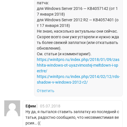
патча:
для Windows Server 2016 — KB4057142 (от 1
7 января 2018)
для Windows Server 2012 R2 — KB4057401 (о
т 17 января 2018)
Не знаю, насколько актуальны они сейчас.
Скорее всего они уже устарели и нужно жда
ть более свежей заплатки (или откатывать
обновление).
См. статьи (и комментарии!).
https://winitpro.ru/index.php/2018/01/09/zas
hhita-windows-ot-uyazvimostej-meltdown-i-sp
ectre/
https://winitpro.ru/index.php/2014/02/12/rds-
shadow-v-windows-2012-r2/
Ответить
Ефим
05.07.2018
Ну да, я пытался ставить заплатку из последней с
татьи, радостно сообщило, что несовместимая ве
рсия… ((