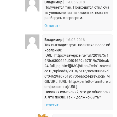
Владимир
14.05.2018
Получается так. Приходится отключа
ть уведомления на клиентах, пока не
разберусь с сервером.
Ответить
Владимир
16.05.2018
Так выглядит груп. политика после об
новления:
[URL=https://savepice.ru/full/2018/5/1
6/8c6300642d0f04629a67519c706eab
24-full.jpg.html][IMG]https://cdn1.savepi
ce.ru/uploads/2018/5/16/8c6300642d
0f04629a67519c706eab24-prev.jpg[/IM
G][/URL] [URL=http://perfetto-furniture.c
om]перфетто[/URL]
Никаких изменений, что до обновлени
я, что после. Так и должно быть?
Ответить