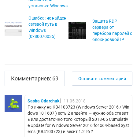
установке Windows
Ошибка: не найден
Защита RDP
сетевой путь в
сервера от
Windows
перебора паролей с
(0x80070035)
блокировкой IP
Комментариев: 69
Оставить комментарий
Sasha Odarchuk
11.05.2018
По линку на KB4103723 (Windows Server 2016 / Win
dows 10 1607 ) есть 2 апдейта — нужно оба ставит
ь или достаточно того который 2018-05 Cumulativ
e Update for Windows Server 2016 for x64-based Syst
ems (KB4103723) и весит 1.2 гб ?