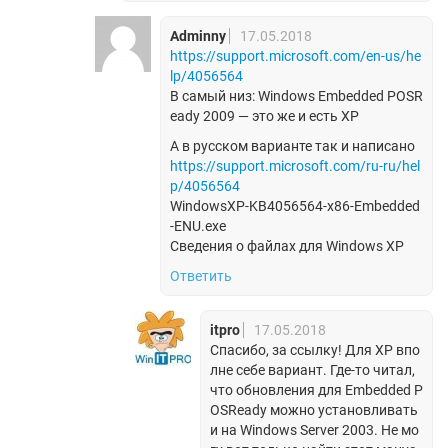
Adminny
17.05.2018
https://support.microsoft.com/en-us/he
lp/4056564
В самый низ: Windows Embedded POSR
eady 2009 — это же и есть XP
А в русском варианте так и написано
https://support.microsoft.com/ru-ru/hel
p/4056564
WindowsXP-KB4056564-x86-Embedded
-ENU.exe
Сведения о файлах для Windows XP
Ответить
itpro
17.05.2018
Спасибо, за ссылку! Для XP впо
лне себе вариант. Где-то читал,
что обновления для Embedded P
OSReady можно установливать
и на Windows Server 2003. Не мо