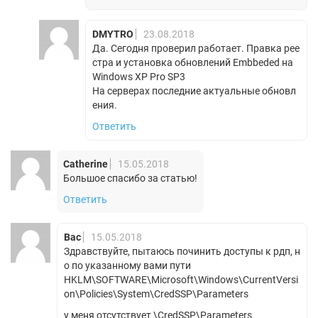
DMYTRO
23.08.2018
Да. Сегодня проверил работает. Правка рее
стра и установка обновлений Embbeded на
Windows XP Pro SP3
На серверах последние актуальные обновл
ения.
Ответить
Catherine
15.05.2018
Большое спасибо за статью!
Ответить
Вас
15.05.2018
Здравствуйте, пытаюсь починить доступы к рдп, н
о по указанному вами пути
HKLM\SOFTWARE\Microsoft\Windows\CurrentVersi
on\Policies\System\CredSSP\Parameters
у меня отсутствует \CredSSP\Parameters