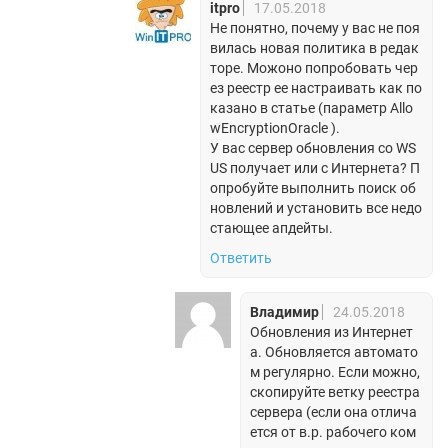
itpro
17.05.2018
Не понятно, почему у вас не поя
вилась новая политика в редак
торе. Можоно попробовать чер
ез реестр ее настраивать как по
казано в статье (параметр Allo
wEncryptionOracle ).
У вас сервер обновления со WS
US получает или с Интернета? П
опробуйте выполнить поиск об
новлений и установить все недо
стающее апдейты.
Ответить
Владимир
24.05.2018
Обновления из Интернет
а. Обновляется автомато
м регулярно. Если можно,
скопируйте ветку реестра
сервера (если она отлича
ется от в.р. рабочего ком