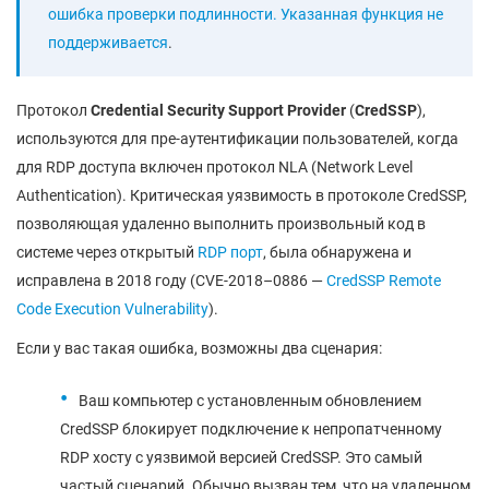
ошибка проверки подлинности. Указанная функция не
поддерживается
.
Протокол
Credential
Security
Support
Provider
(
CredSSP
),
используются для пре-аутентификации пользователей, когда
для RDP доступа включен протокол NLA (Network Level
Authentication). Критическая уязвимость в протоколе CredSSP,
позволяющая удаленно выполнить произвольный код в
системе через открытый
RDP порт
, была обнаружена и
исправлена в 2018 году (CVE-2018–0886 —
CredSSP Remote
Code Execution Vulnerability
).
Если у вас такая ошибка, возможны два сценария:
Ваш компьютер с установленным обновлением
CredSSP блокирует подключение к непропатченному
RDP хосту с уязвимой версией CredSSP. Это самый
частый сценарий. Обычно вызван тем, что на удаленном