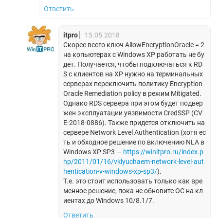
Ответить
itpro
15.05.2018
Скорее всего ключ AllowEncryptionOracle = 2
на копьютерах с Windows XP работать не бу
дет. Получается, чтобы подключаться к RD
S с клиентов на XP нужно на терминальных
серверах переключить политику Encryption
Oracle Remediation policy в режим Mitigated.
Однако RDS сервера при этом будет подвер
жен эксплуатации уязвимости CredSSP (CV
E-2018-0886). Также придется отключить на
сервере Network Level Authentication (хотя ес
ть и обходное решение по включению NLA в
Windows XP SP3 —
https://winitpro.ru/index.p
hp/2011/01/16/vklyuchaem-network-level-aut
hentication-v-windows-xp-sp3/
).
Т.е. это стоит использовать только как вре
менное решение, пока не обновите ОС на кл
иентах до Windows 10/8.1/7.
Ответить