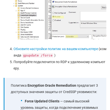
Обновите настройки политик на вашем компьютере
(ком
анда
)
gpupdate /force
Попробуйте подключится по RDP к удаленному компьют
еру.
Политика
Encryption
Oracle
Remediation
предлагает 3
доступных значения защиты от CredSSP уязвимости:
Force
Updated
Clients
— самый высокий
уровень защиты, когда подключение уязвимых