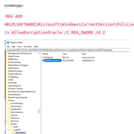
команды:
REG ADD
HKLM\SOFTWARE\Microsoft\Windows\CurrentVersion\Policie
/v AllowEncryptionOracle /t REG_DWORD /d 2