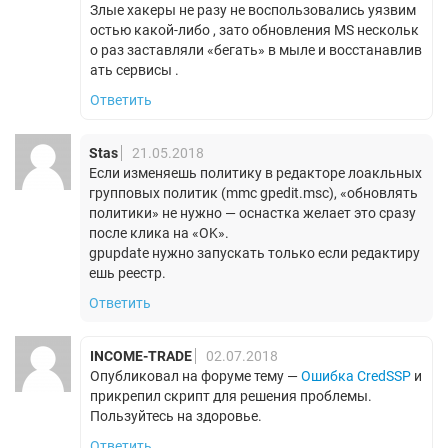
Злые хакеры не разу не воспользовались уязвим
остью какой-либо , зато обновления MS нескольк
о раз заставляли «бегать» в мыле и восстанавлив
ать сервисы .
Ответить
Stas
21.05.2018
Если изменяешь политику в редакторе лоакльных
групповых политик (mmc gpedit.msc), «обновлять
политики» не нужно — оснастка желает это сразу
после клика на «OK».
gpupdate нужно запускать только если редактиру
ешь реестр.
Ответить
INCOME-TRADE
02.07.2018
Опубликовал на форуме тему —
Ошибка CredSSP
и
прикрепил скрипт для решения проблемы.
Пользуйтесь на здоровье.
Ответить