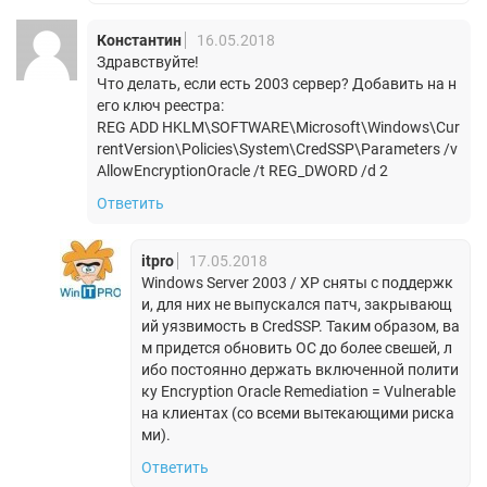
Константин
16.05.2018
Здравствуйте!
Что делать, если есть 2003 сервер? Добавить на н
его ключ реестра:
REG ADD HKLM\SOFTWARE\Microsoft\Windows\Cur
rentVersion\Policies\System\CredSSP\Parameters /v
AllowEncryptionOracle /t REG_DWORD /d 2
Ответить
itpro
17.05.2018
Windows Server 2003 / XP сняты с поддержк
и, для них не выпускался патч, закрывающ
ий уязвимость в CredSSP. Таким образом, ва
м придется обновить ОС до более свешей, л
ибо постоянно держать включенной полити
ку Encryption Oracle Remediation = Vulnerable
на клиентах (со всеми вытекающими риска
ми).
Ответить