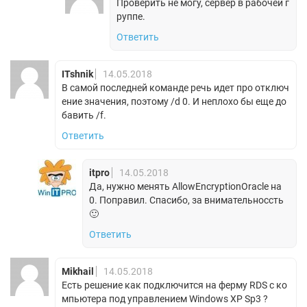
Проверить не могу, сервер в рабочей г
руппе.
Ответить
ITshnik
14.05.2018
В самой последней команде речь идет про отключ
ение значения, поэтому /d 0. И неплохо бы еще до
бавить /f.
Ответить
itpro
14.05.2018
Да, нужно менять AllowEncryptionOracle на
0. Поправил. Спасибо, за внимательноссть
🙂
Ответить
Mikhail
14.05.2018
Есть решение как подключится на ферму RDS с ко
мпьютера под управлением Windows XP Sp3 ?