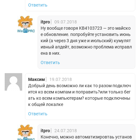
Ответить
itpro
09.07.2018
Ну вообще говоря KB4103723 — это майско
е обновление. попробуйте установить июнь
кий (а через 3 дня уже и июльский) кумулят
ивный апдейт, возможно проблема исправл
ена в них.
Ответить
Максим
19.07.2018
Добрый день возможно ли как то разом подключ
ится ко всем компам и поправить?или только бег
ать ко всем компьютерам? которые подключены
к общей локалке
Ответить
itpro
24.07.2018
Конечно, можно автоматизировтаь установ