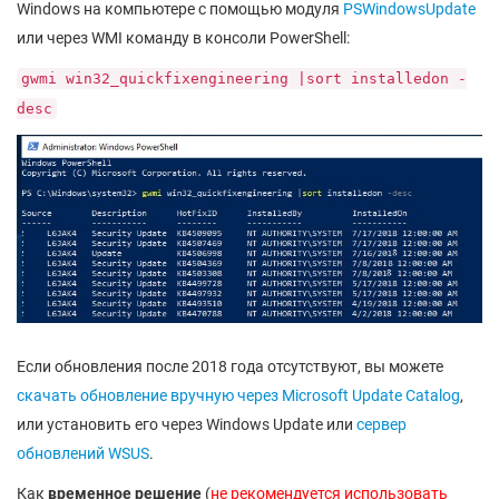
Windows на компьютере с помощью модуля
PSWindowsUpdate
или через WMI команду в консоли PowerShell:
gwmi win32_quickfixengineering |sort installedon -
desc
Если обновления после 2018 года отсутствуют, вы можете
скачать обновление вручную через Microsoft Update Catalog
,
или установить его через Windows Update или
сервер
обновлений WSUS
.
Как
временное решение
(
не рекомендуется использовать