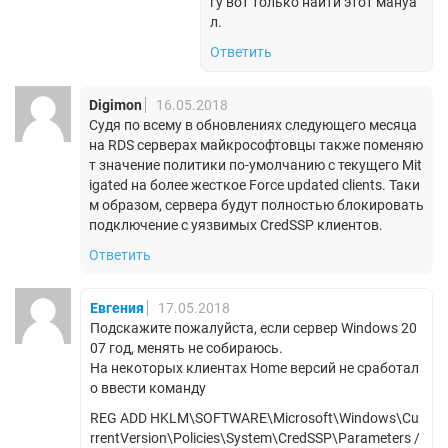
гу вот только найти этот мануа
л.
Ответить
Digimon
16.05.2018
Судя по всему в обновлениях следующего месяца
на RDS серверах майкрософтовцы также поменяю
т значение политики по-умолчанию с текущего Mit
igated на более жесткое Force updated clients. Таки
м образом, сервера будут полностью блокировать
подключение с уязвимых CredSSP клиентов.
Ответить
Евгения
17.05.2018
Подскажите пожалуйста, если сервер Windows 20
07 год, менять не собираюсь.
На некоторых клиентах Home версий не сработал
о ввести команду
REG ADD HKLM\SOFTWARE\Microsoft\Windows\Cu
rrentVersion\Policies\System\CredSSP\Parameters /