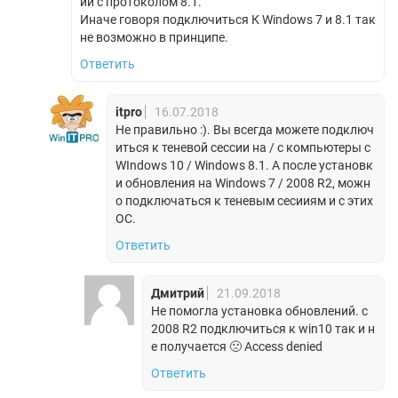
ии с протоколом 8.1.
Иначе говоря подключиться К Windows 7 и 8.1 так
не возможно в принципе.
Ответить
itpro
16.07.2018
Не правильно :). Вы всегда можете подключ
иться к теневой сессии на / с компьютеры с
WIndows 10 / Windows 8.1. А после установк
и обновления на Windows 7 / 2008 R2, можн
о подключаться к теневым сесииям и с этих
ОС.
Ответить
Дмитрий
21.09.2018
Не помогла установка обновлений. с
2008 R2 подключиться к win10 так и н
е получается 🙁 Access denied
Ответить