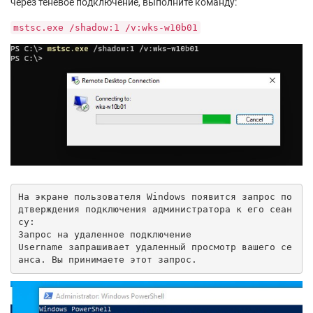
через теневое подключение, выполните команду:
mstsc.exe /shadow:1 /v:wks-w10b01
На экране пользователя Windows появится запрос по
дтверждения подключения администратора к его сеан
су:

Запрос на удаленное подключение

Username запрашивает удаленный просмотр вашего се
анса. Вы принимаете этот запрос.