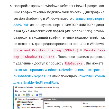
Настройте правила Windows Defender Firewall, разрешаю
щие трафик теневых подключений по сети. Для трафика
session shadowing в Windows вместо
стандартного порта
3389/RDP
используются порты
139/TCP
,
445/TCP
и диап
азон динамических
RPC портов
(49152 по 65535). Чтобы
разрешить входящий трафик теневых подключений, нуж
но включить два преднастроненных правила в Windows:
и
File and Printer Sharing (SMB-In)
Remote Desk
. Последнее правило разрешае
top - Shadow (TCP-In)
т удаленный доступ к процессу
. Вы можете
RdpSa.exe
включить правила Windows Defender на компьютерах по
льзователей через GPO
или с помощью
PowerShell коман
длета Enable-NetFirewallRule
.