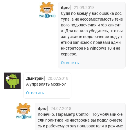
itpro
21.09.2018
Судя по всему у вас ошибка дос
тупа, а не несовместимость тене
вого подключения и rdp клиент
а. Для начала убедитесь, что вы
запускаете подключение под уч
етной записью с правами адми
нистратора на Windows 10 и на
сервере.
Ответить
Дмитрий
20.07.2018
А управлять можно?
Ответить
itpro
24.07.2018
Конечно. Параметр Control. По умолчанию е
сли политика не настроена вы подключаете
сь к рабочему столу пользователя в режиме