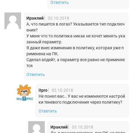
Ответить
Ираклий
02.10.2018
А, что пишется в логах? Указывается тип подключ
ения?
У меня что то политика никак не хочет менять ука
занный параметр.
Я даже внес изменения в политику, которая уже п
рименена на ПК.
Сделал апдейт, а параметр все равно не применяе
тся
Ответить
itpro
02.10.2018
Не понял вас… У вас не изменяются настрой
ки теневого подключения через политику?
Ответить
Ираклий
03.10.2018
Да, в ручную меняешь все ОК, но поли