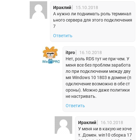
Ираклий
15.10.2018
А нужно ли поднимать роль терминал
ьного сервера для этого подключения
7
Ответить
itpro
16.10.2018
Нет, роль RDS тут не при чем. У
меня все без проблем заработа
ло при подключении между дву
мя Windows 10 1803 в домене (п
одключение возможно в обе ст
ороны). Можно даже политики
не настривать.
Ответить
Ираклий
16.10.2018
У меня ни в какую не хоче
т. Домен. win10 сборка 17