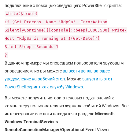
подключение с помощью следующего PowerShell скрипта:
while($true){
if (Get-Process -Name "RdpSa" -ErrorAction
SilentlyContinue){[console]::beep(1000,500);Write-
Host "RdpSa is running at $(Get-Date)"}
Start-Sleep -Seconds 1
}
В данном примере мы оповещаем пользователя звуковым
оповещением, но вы можете
вывести всплывающее
уведомление на рабочий стол
. Можно
запустить этот
PowerShell скрипт как службу Windows
.
Вы можете получить историю теневых подключений к
компьютеру пользователя из журнала событий Windows. Все
интересующие вас логи находятся в разделе
Microsoft-
Windows-TerminalServices-
RemoteConnectionManager/Operational
:Event Viewer