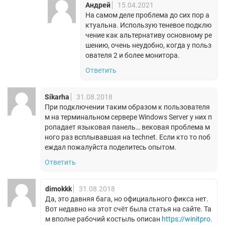
Андрей
15.04.2021
На самом деле проблема до сих пор а
ктуальна. Использую теневое подклю
чение как альтернативу основному ре
шению, очень неудобно, когда у польз
ователя 2 и более монитора.
Ответить
Sikarha
31.08.2018
При подключении таким образом к пользователя
м на терминальном сервере Windows Server у них п
ропадает языковая панель… вековая проблема м
ного раз всплывавшая на technet. Если кто то поб
еждал пожалуйста поделитесь опытом.
Ответить
dimokkk
31.08.2018
Да, это давняя бага, но официального фикса нет.
Вот недавно на этот счёт была статья на сайте. Та
м вполне рабочий костыль описан
https://winitpro.