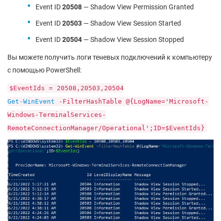
Event ID
20508
— Shadow View Permission Granted
Event ID
20503
— Shadow View Session Started
Event ID
20504
— Shadow View Session Stopped
Вы можете получить логи теневых подключений к компьютеру
с помощью PowerShell:
$EventIds = 20508,20503,20504
Get-WinEvent
-FilterHashTable @{LogName='Microsoft-
Windows-TerminalServices-
RemoteConnectionManager/Operational';ID=$EventIds}