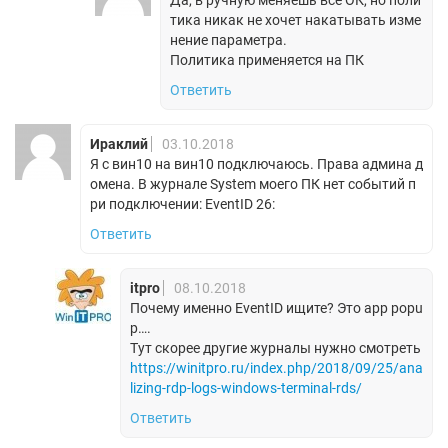
тика никак не хочет накатывать изме
нение параметра.
Политика применяется на ПК
Ответить
Ираклий
03.10.2018
Я с вин10 на вин10 подключаюсь. Права админа д
омена. В журнале System моего ПК нет событий п
ри подключении: EventID 26:
Ответить
itpro
08.10.2018
Почему именно EventID ищите? Это app popu
p….
Тут скорее другие журналы нужно смотреть
https://winitpro.ru/index.php/2018/09/25/ana
lizing-rdp-logs-windows-terminal-rds/
Ответить