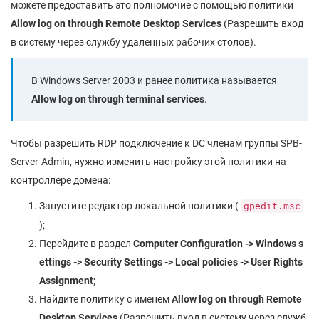
можете предоставить это полномочие с помощью политики
Allow log on through Remote Desktop Services
(Разрешить вход
в систему через службу удаленных рабочих столов).
В Windows Server 2003 и ранее политика называется
Allow log on through terminal services
.
Чтобы разрешить RDP подключение к DC членам группы SPB-
Server-Admin, нужно изменить настройку этой политики на
контроллере домена:
Запустите редактор локальной политики (
gpedit.msc
);
Перейдите в раздел
Computer Configuration -> Windows s
ettings -> Security Settings -> Local policies -> User Rights
Assignment
;
Найдите политику с именем
Allow log on through Remote
Desktop Services
(Разрешить вход в систему через служб