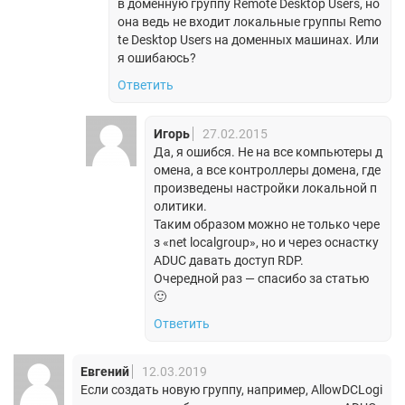
в доменную группу Remote Desktop Users, но
она ведь не входит локальные группы Remo
te Desktop Users на доменных машинах. Или
я ошибаюсь?
Ответить
Игорь
27.02.2015
Да, я ошибся. Не на все компьютеры д
омена, а все контроллеры домена, где
произведены настройки локальной п
олитики.
Таким образом можно не только чере
з «net localgroup», но и через оснастку
ADUC давать доступ RDP.
Очередной раз — спасибо за статью
🙂
Ответить
Евгений
12.03.2019
Если создать новую группу, например, AllowDCLogi