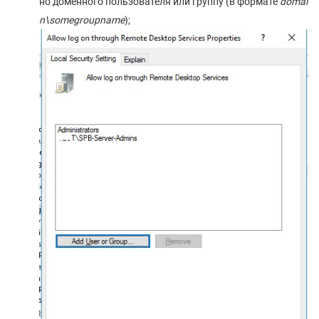
но доменного пользователя или группу (в формате
domai
n\somegroupname
);