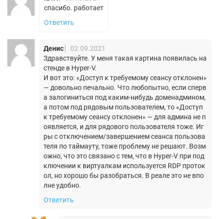
спасибо. работает
Ответить
Денис
02.09.2021
Здравствуйте. У меня такая картина появилась на
стенде в Hyper-V.
И вот это: «Доступ к требуемому сеансу отклонен»
— довольно печально. Что любопытно, если сперв
а залогиниться под каким-нибудь доменадмином,
а потом под рядовым пользователем, то «Доступ
к требуемому сеансу отклонен» — для админа не п
оявляется, и для рядового пользователя тоже. Иг
ры с отключением/завершением сеанса пользова
теля по таймауту, тоже проблему не решают. Возм
ожно, что это связано с тем, что в Hyper-V при под
ключении к виртуалкам используется RDP проток
ол, но хорошо бы разобраться. В реале это не впо
лне удобно.
Ответить