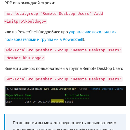
RDP из командной строки:
net localgroup "Remote Desktop Users" /add
winitpro\kbuldogov
или из PowerShell (подробнее про
управление локальными
пользователями и группами в PowerShell
).
Add-LocalGroupMember -Group "Remote Desktop Users"
-Member kbuldogov
Вывести список пользователей в группе Remote Desktop Users
Get-LocalGroupMember -Group 'Remote Desktop Users'
По аналогии вы можете предоставить пользователям