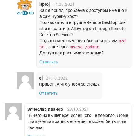
itpro
14.09.2021
Как я понял, проблема с доступом именно н
а сам Hyper-V хост?
Пользователи в группе Remote Desktop User
s? и в политике Allow log on through Remote
Desktop Services?
Подключаетесь через обычный режим
mst
, а не через
sc
mstsc /admin
Доступ под разными учетками?
Ответить
e
24.10.2022
Привет . А что у тебя за стенд?
Ответить
Вячеслав Иванов
23.10.2021
Ничего из вышеперечисленного не помогло. Доме
нная учетная запись всё еще не может быть подк
лючена.