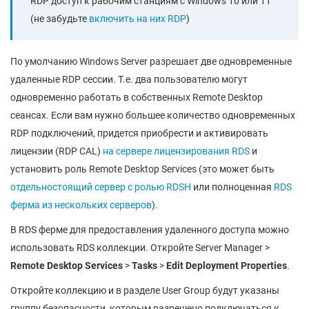
RDP доступ к рабочим станциям с Windows 10 или 11
(не забудьте
включить на них RDP
)
По умолчанию Windows Server разрешает две одновременные
удаленные RDP сессии. Т.е. два пользователю могут
одновременно работать в собственных Remote Desktop
сеансах. Если вам нужно большее количество одновременных
RDP подключений, придется приобрести и активировать
лицензии (RDP CAL)
на сервере лицензирования RDS
и
установить роль Remote Desktop Services (это может быть
отдельностоящий сервер с ролью RDSH
или полноценная
RDS
ферма из нескольких серверов
).
В RDS ферме для предоставления удаленного доступа можно
использовать RDS коллекции. Откройте Server Manager >
Remote Desktop Services
>
Tasks
>
Edit Deployment Properties
.
Откройте коллекцию и в разделе User Group будут указаны
группу безопасности, которым разрешено подключаться к