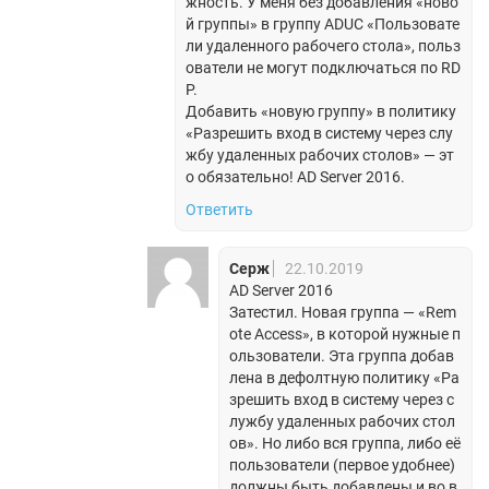
жность. У меня без добавления «ново
й группы» в группу ADUC «Пользовате
ли удаленного рабочего стола», польз
ователи не могут подключаться по RD
P.
Добавить «новую группу» в политику
«Разрешить вход в систему через слу
жбу удаленных рабочих столов» — эт
о обязательно! AD Server 2016.
Ответить
Серж
22.10.2019
AD Server 2016
Затестил. Новая группа — «Rem
ote Access», в которой нужные п
ользователи. Эта группа добав
лена в дефолтную политику «Ра
зрешить вход в систему через с
лужбу удаленных рабочих стол
ов». Но либо вся группа, либо её
пользователи (первое удобнее)
должны быть добавлены и во в